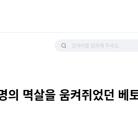
명의 멱살을 움켜쥐었던 베