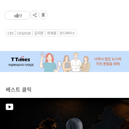
9
CES
CES2024
김지현
최재홍
온디바이스
베스트 클릭