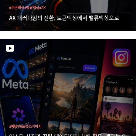
#토큰맥싱
#밸류맥싱
#AX
AX 패러다임의 전환, 토큰맥싱에서 밸류맥싱으로
#메타
#AI
#뮤즈이미지