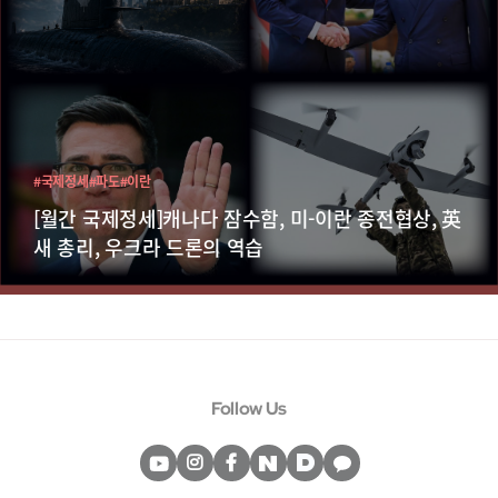
#국제정세
#파도
#이란
[월간 국제정세]캐나다 잠수함, 미-이란 종전협상, 英
새 총리, 우크라 드론의 역습
Follow Us