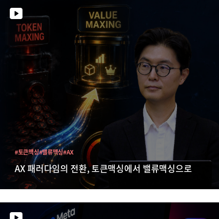
#토큰맥싱
#밸류맥싱
#AX
AX 패러다임의 전환, 토큰맥싱에서 밸류맥싱으로