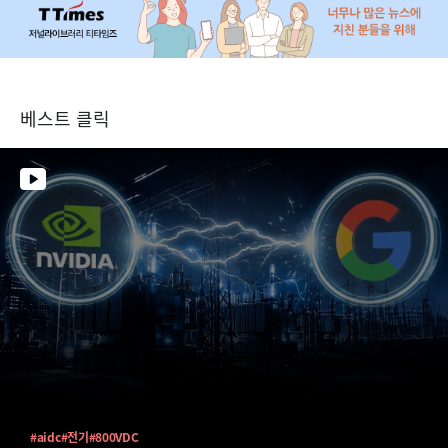
베스트 클릭
#aidc
#전기
#800VDC