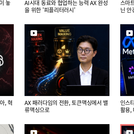
이 놓
AI시대 동료와 협업하는 능력 AX 완성
스마트
을 위한 '피플리터러시'
닌 안
아, 혁
AX 패러다임의 전환, 토큰맥싱에서 밸
인스타
류맥싱으로
활용,