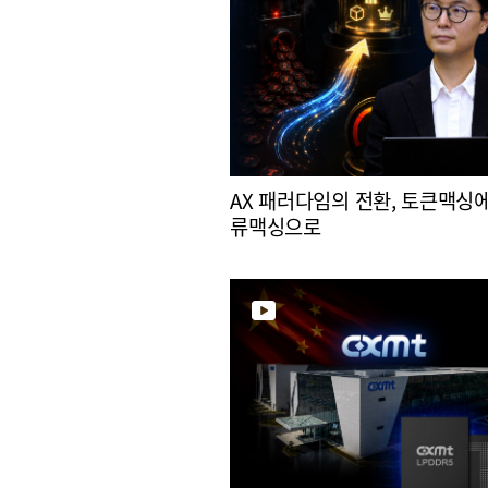
AX 패러다임의 전환, 토큰맥싱
류맥싱으로