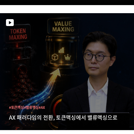
#토큰맥싱
#밸류맥싱
#AX
AX 패러다임의 전환, 토큰맥싱에서 밸류맥싱으로