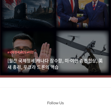
#국제정세
#파도
#이란
[월간 국제정세]캐나다 잠수함, 미-이란 종전협상, 英
새 총리, 우크라 드론의 역습
Follow Us