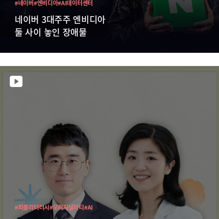
#네이버
#엔비디아
#AI데이터센터
네이버 3대주주 엔비디아
둘 사이 놓인 장애물
#피플리터러시
#오리지널리티
#AI