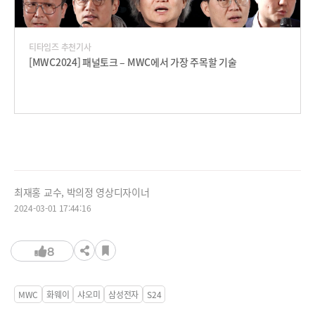
티타임즈 추천기사
[MWC2024] 패널토크 – MWC에서 가장 주목할 기술
최재홍 교수, 박의정 영상디자이너
2024-03-01 17:44:16
8
MWC
화웨이
샤오미
삼성전자
S24