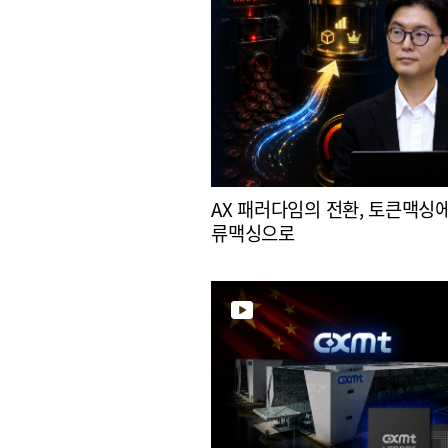
AX 패러다임의 전환, 토큰맥싱
류맥싱으로