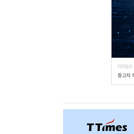
티타임즈
중고차 허