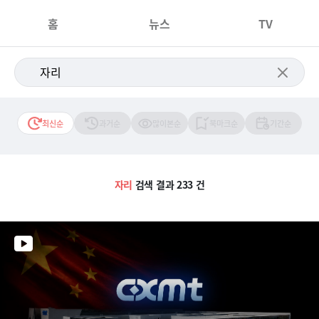
홈
뉴스
TV
최신순
과거순
많이본순
북마크순
기간순
자리
검색 결과 233 건