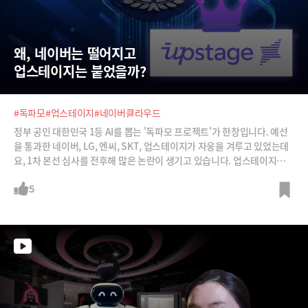
왜, 네이버는 떨어지고  
업스테이지는 붙었을까?
#독파모
#업스테이지
#네이버클라우드
정부 공인 대한민국 1등 AI를 뽑는 '독파모 프로젝트'가 한창입니다. 예선
을 통과한 네이버, LG, 엔씨, SKT, 업스테이지가 자웅을 겨루고 있었는데
요, 1차 본선 심사를 전후해 많은 논란이 생기고 있습니다. 업스테이지가
독자성 논란에 휩싸여 김성훈 업스테이지 대표가 나서 이를 해명하는 일이
있었구요, 막상 본선 결과가 발표되고 나니 업스테이지는 합격을 하고 네
5
이버 클라우드가 독자성 불충족 문제로 탈락을 했습니다. 원래 한 팀만 탈
락하기로 했던 1차 본선 평가에서 점수 미달로 탈락한 NC AI와 네이버 클
라우드까지 두 팀이 동시 탈락하게 되면서 공석이 1개 발생했구요, 정부는
빈 자리를 패자부활전을 통해 메우기로 했습니다. 혼돈에 휩싸인 독파모
프로젝트를 심재석 바이라인네트워크 대표, 최용식 아웃스탠딩 창업자와
함께 짚어 봅니다.