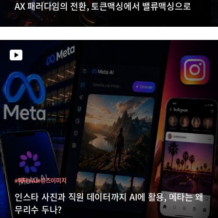
AX 패러다임의 전환, 토큰맥싱에서 밸류맥싱으로
#메타
#AI
#뮤즈이미지
인스타 사진과 직원 데이터까지 AI에 활용, 메타는 왜
무리수 두나?