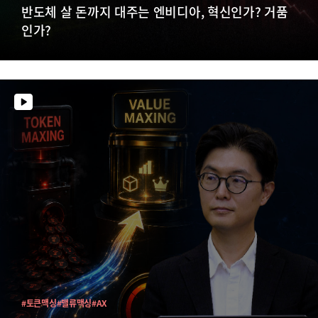
반도체 살 돈까지 대주는 엔비디아, 혁신인가? 거품
인가?
#토큰맥싱
#밸류맥싱
#AX