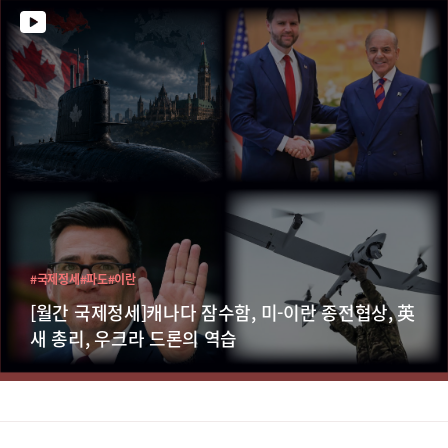
#국제정세
#파도
#이란
[월간 국제정세]캐나다 잠수함, 미-이란 종전협상, 英
새 총리, 우크라 드론의 역습