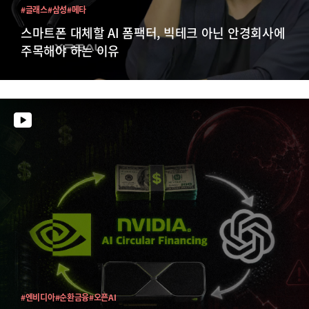
#글래스
#삼성
#메타
스마트폰 대체할 AI 폼팩터, 빅테크 아닌 안경회사에
주목해야 하는 이유
#엔비디아
#순환금융
#오픈AI