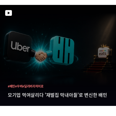
#배민
#우버
#딜리버리히어로
모기업 먹여살리다 '재벌집 막내아들'로 변신한 배민