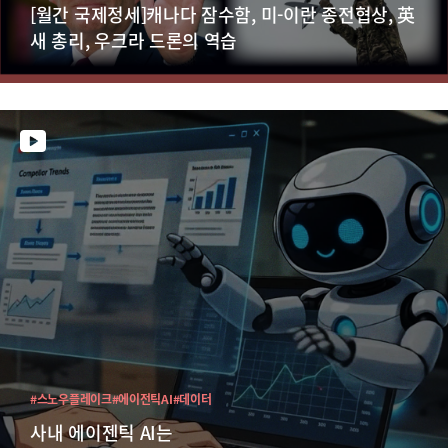
[월간 국제정세]캐나다 잠수함, 미-이란 종전협상, 英
새 총리, 우크라 드론의 역습
#스노우플레이크
#에이전틱AI
#데이터
사내 에이젠틱 AI는