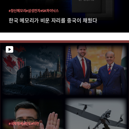
#창신메모리
#삼성전자
#SK하이닉스
한국 메모리가 비운 자리를 중국이 채웠다
#국제정세
#파도
#이란