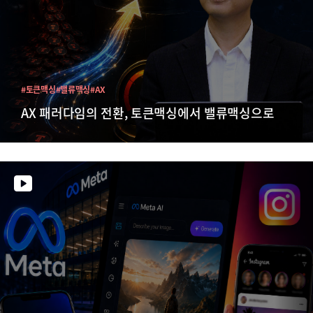
#토큰맥싱
#밸류맥싱
#AX
AX 패러다임의 전환, 토큰맥싱에서 밸류맥싱으로