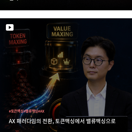
#토큰맥싱
#밸류맥싱
#AX
AX 패러다임의 전환, 토큰맥싱에서 밸류맥싱으로