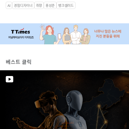
AI
경험디자이너
취향
홍성준
뱅크샐러드
베스트 클릭