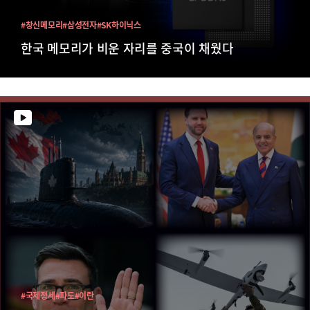
#창신메모리
#삼성전자
#SK하이닉스
한국 메모리가 비운 자리를 중국이 채웠다
#국제정세
#파도
#이란