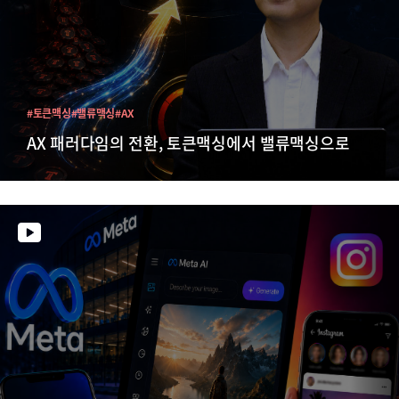
#토큰맥싱
#밸류맥싱
#AX
AX 패러다임의 전환, 토큰맥싱에서 밸류맥싱으로