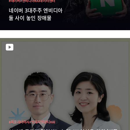
#네이버
#엔비디아
#AI데이터센터
네이버 3대주주 엔비디아
둘 사이 놓인 장애물
#피플리터러시
#오리지널리티
#AI