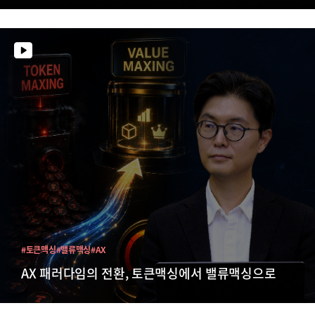
#토큰맥싱
#밸류맥싱
#AX
AX 패러다임의 전환, 토큰맥싱에서 밸류맥싱으로