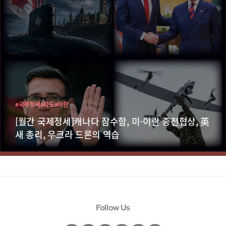
#국제정세
#파도
#이란
[월간 국제정세]캐나다 잠수함, 미-이란 종전협상, 英
새 총리, 우크라 드론의 역습
Follow Us