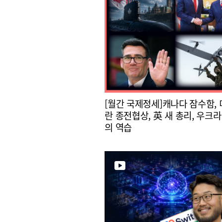
[월간 국제정세]캐나다 잠수함, 
란 종전협상, 英 새 총리, 우크라
의 역습