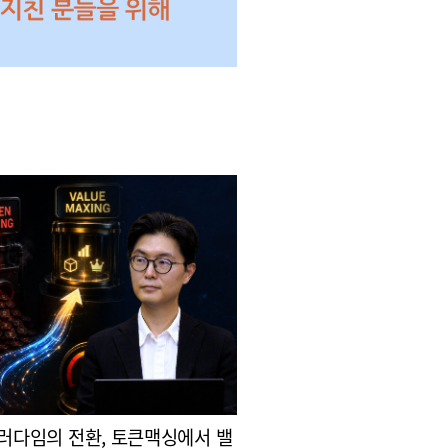
패러다임의 전환, 토큰맥싱에서 밸