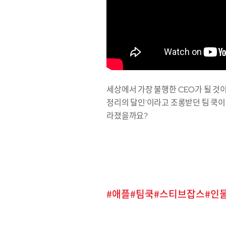
세상에서 가장 불행한 CEO가 될 것이
정리의 달인'이라고 조롱받던 팀 쿡이
라졌을까요?
애플
팀쿡
스티브잡스
인