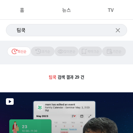
홈
뉴스
TV
최신순
과거순
많이본순
북마크순
기간순
팀쿡
검색 결과 29 건