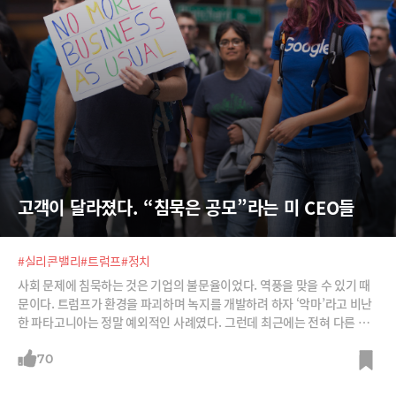
고객이 달라졌다. “침묵은 공모”라는 미 CEO들
#실리콘밸리
#트럼프
#정치
사회 문제에 침묵하는 것은 기업의 불문율이었다. 역풍을 맞을 수 있기 때
문이다. 트럼프가 환경을 파괴하며 녹지를 개발하려 하자 ‘악마’라고 비난
한 파타고니아는 정말 예외적인 사례였다. 그런데 최근에는 전혀 다른 양
상이다. 애플, 마이크로소프트, AT&T, 구글의 수장들은 물론 심지어 아마
존의 제프 베조스까지 “인종차별에 침묵해선 안 된다”며 트럼프를 비판하
70
고 있다. ‘CEO 행동주의(CEO activism)’라는 용어까지 등장했다.팀 쿡