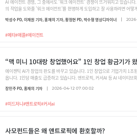
AI 에이전트 경쟁, 그 중에서도 '워크 에이전트' 경쟁이 뜨거워지고 있습니다
의 작업을 도와줄 '워크 에이전트'를 현명하게 도입하고 잘 사용하려면 어떻게 
는 맞춤형 데이터 처리, DLP 같은 보안 요소 등 5가지 판단 기준을 제시합니
박성수 PD, 이재원 기자, 홍재의 기자, 황정현 PD, 박수형 영상디자이너
2026-
타와 같은 빅테크의 현재와 미래 경쟁력에 대해서도 분석해봅니다.
#메타
#애플
#에이전트
“맥 미니 10대랑 창업했어요” 1인 창업 황금기가 
에이젠틱 AI가 창업의 판도를 바꾸고 있습니다. 1인 창업으로 기업가치 1조
옵니다. 1인당 매출도 급증하고 있습니다. 엔트로픽, 커서AI 등 AI 네이티브
구글, 메타, 애플도 앞지르고 있습니다. 하지만 이 과정에서 기업간 양극화는
장민주 PD, 홍재의 기자
2026-04-12 07:00:02
#미드저니
#앤트로픽
#커서ai
사모펀드들은 왜 앤트로픽에 환호할까?