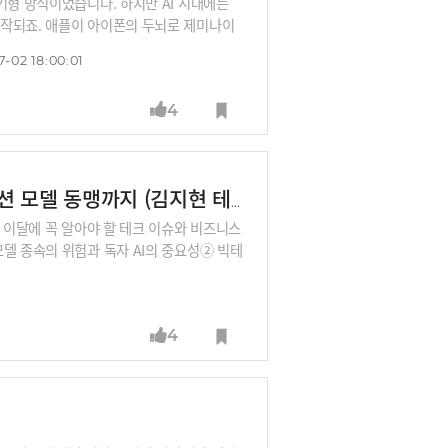
기형 방식이었습니다. 하지만 AI 시대에는
시작되죠. 애플이 아이폰의 두뇌로 제미나이
접점을 장악하겠다는 전략입니다.그렇다면 완
-02 18:00:01
될 수 있을까요? 새로운 고객 접점 전쟁에서
니다.
4
국가 전략 무기화된 AI부터 애플과 구글의 파운데이션 모델 동맹까지 (김지현 테크라이터)
. 이달에 꼭 알아야 할 테크 이슈와 비즈니스
델 종속의 위험과 독자 AI의 중요성② 빅테
/O에서 확인된 비즈니스용 B2B 온디바이스
아(Winvidia) AI PC의 등장⑤ 애플 WW
4