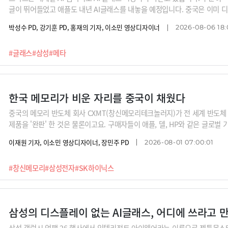
글이 뛰어들었고 애플도 내년 AI글래스를 내놓을 예정입니다. 중국은 이미 
에 올라있는데요. 광학소재부터 완제품까지 중국내 수직계열화를 완성했기 때
박성수 PD, 강기훈 PD, 홍재의 기자, 이소민 영상디자이너
2026-08-06 18:
는 이 시장의 히든 챔피언은 의외로 유럽의 한 안경회사라고 합니다. 명품 브
도 이들 눈치를 볼 수 밖에 없는 상황이라고 하네요. AI시대 가장 적합한 폼
#글래스
#삼성
#메타
재와 미래, 그리고 한계점을 신동형 알서포트 전략기획팀장과 함께 알아 봅니
한국 메모리가 비운 자리를 중국이 채웠다
중국의 메모리 반도체 회사 CXMT(창신메모리테크놀러지)가 전 세계 반도체 
제품을 '완판' 한 것은 물론이고요. 구매자들이 애플, 델, HP와 같은 글로벌
죠. 그간 저가 싸구려 제품이라고 생각했던 중국 메모리가 어떻게 자리잡게 됐
이재원 기자, 이소민 영상디자이너, 장민주 PD
2026-08-01 07:00:01
면 진짜 한국의 메모리 기업들에게 위협이 될 것인지 정리해봅니다.
#창신메모리
#삼성전자
#SK하이닉스
삼성의 디스플레이 없는 AI글래스, 어디에 쓰라고 만
삼성 갤럭시 언팩 26 행사에서 인텔리전트 아이웨어라는 이름으로 젠틀몬스터