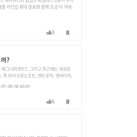
 제품 라인업 확대 발표와 함께 조금 더 자세
 충전케이스, 갤럭시워치9과 연동 가능한 클릭
쟁이 벌어졌던 AI글래스 시장에 구글-삼성-
 애플도 AI글래스를 발표할 예정이라고 하
3
포트 전략기획팀장으로부터 AI와 가장 궁합이
까?
서 매그니피센트7, 그리고 최근에는 새로운
들, 즉 마이크로소프트, 앤트로픽, 엔비디아,
여전히 중요한 아마존과 애플까지, AI데이터
07-09 18:00:01
니다. 30년 개발자 박종천 지란지교소프트 C
5