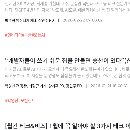
김지현 SK 부사장, 최재홍 가천대 교수, 윤종영 국민대 교수 등 테크 전문가 
니다. 챗GPT 4년차인 지금 “반도체, AI모델, 애플리케이션 등 전 영역에
다”고 하는데 세 분의 이야기를 들어보시죠.
박수형 영상디자이너, 장민주 PD
2026-02-22 07:00:02
#엔비디아
#구글
#오픈AI
“개발자들이 쓰기 쉬운 칩을 만들면 승산이 있다”(
피지컬 AI, 로봇 AI 시대가 오면서 더 중요해진 반도체 분야가 있습니다. 바로 
라고도 하죠. 이 시장을 둔 경쟁도 점점 불이 붙고 있는데요. 스마트폰 칩의 
낸 한국 반도체 스타트업이 있습니다. 바로 모빌린트인데요. 비슷한 성능이라
박영선 전 장관, 최형균 기자, 강기훈 PD, 장민주 PD
2026-01-21 18:00:01
어필한다는 신동주 모빌린트 대표의 설명을 들어봅니다.
#박영선
#모빌린트
[월간 테크&비즈] 1월에 꼭 알아야 할 3가지 테크