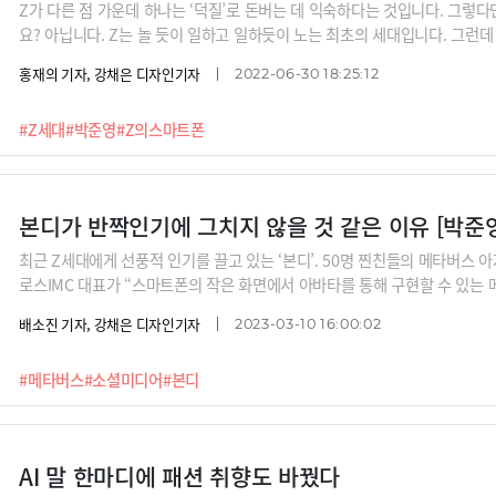
Z가 다른 점 가운데 하나는 ‘덕질’로 돈버는 데 익숙하다는 것입니다. 그렇
요? 아닙니다. Z는 놀 듯이 일하고 일하듯이 노는 최초의 세대입니다. 그런데
감성적 고객경험을 선사해야 하는 기업에 꼭 필요로 하는 능력이죠. 그래서 능
홍재의 기자, 강채은 디자인기자
2022-06-30 18:25:12
있는 Z는 몸값이 점점 올라갑니다. 'Z의 스마트폰' 저자인 박준영 크로스 I
#Z세대
#박준영
#Z의스마트폰
본디가 반짝인기에 그치지 않을 것 같은 이유 [박준
최근 Z세대에게 선풍적 인기를 끌고 있는 ‘본디’. 50명 찐친들의 메타버스 
로스IMC 대표가 “스마트폰의 작은 화면에서 아바타를 통해 구현할 수 있는 
합니다.최근 개인정보 유출 의혹을 받는 중국회사가 만든 것이 아니냐는 논란
배소진 기자, 강채은 디자인기자
2023-03-10 16:00:02
디가 예전 클럽하우스처럼 반짝인기에 그치지 않을 것”이라고 말합니다. 본
키고 있는 것일까요?
#메타버스
#소셜미디어
#본디
AI 말 한마디에 패션 취향도 바꿨다