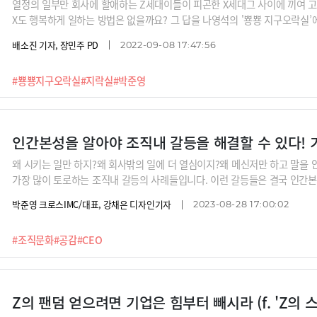
열정의 일부만 회사에 할애하는 Z세대이들이 피곤한 X세대그 사이에 끼여 고
X도 행복하게 일하는 방법은 없을까요? 그 답을 나영석의 '뿅뿅 지구오락실’에
틈에서 살아남는 법!
배소진 기자, 장민주 PD
2022-09-08 17:47:56
#뿅뿅지구오락실
#지락실
#박준영
왜 시키는 일만 하지?왜 회사밖의 일에 더 열심이지?왜 메신저만 하고 말을
가장 많이 토로하는 조직내 갈등의 사례들입니다. 이런 갈등들은 결국 인간
티타임즈가 기업들을 위해 준비했습니다. 진화심리학자 장대익과 브랜드 컨
박준영 크로스IMC/대표, 강채은 디자인기자
2023-08-28 17:00:02
인드셋 프로젝트’ 강좌 시리즈. 9가지 대표적인 조직내 갈등을 심리학과 인
밝히고 풀어봅니다.수많은 기업이 일하는 방식 혁신을 위해 구글의 OKR, 아
#조직문화
#공감
#CEO
도입해 왔습니다. 하지만 일하는 방법론보다 더 중요한 것이 있습니다. 바로 
떤 관계를 맺고 싶은가’라는 공감마인드셋입니다.※기업 구매문의 : ttimes6000@g
소개자료를 보내드립니다)※개인 수강은 https://ttimes
Z의 팬덤 얻으려면 기업은 힘부터 빼시라 (f. 'Z의 