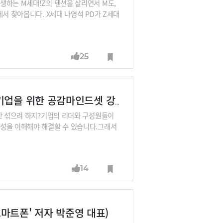
생하는 M세대!Z의 텐션을 살리면서 M도,
서 찾아봅니다. X세대 나영석 PD가 Z세대
25
인간본성을 알아야 조직내 갈등을 해결할 수 있다! 기업을 위한 공감마인드셋 강좌 출시
 안 섞으려 하지?기업의 리더와 구성원들이
본성을 이해해야 해결할 수 있습니다.그래서
설턴트 박준영의 ‘인간본성에 기반한 공감마
지과학의 인간본성에 대한 통찰로 그 실체를
마존의 워킹백워드, 호칭과 직급 파괴 등을
14
‘나는 어떤 구성원이고 싶은가, 동료들과 어
mail.com / (02)724-7718 (강좌
스마트폰' 저자 박준영 대표)