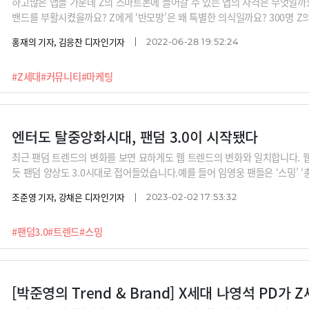
하고많은 앱들 가운데 Z의 스마트폰에 들어갈 수 있는 앱의 자격은 무엇일까
밴드를 부활시켰을까요? Z에게 ‘반모방’은 왜 특별한 의식일까요? 300명 Z의
자 박준영 크로스IMC 대표로부터 이유를 들어봅니다. Z는 앱 만든 회사가 쓰
홍재의 기자, 김응찬 디자인기자
2022-06-28 19:52:24
기능과 정의까지도 직접 내린다는 것을 알 수 있습니다. 유튜브만해도 동영
말이죠.
#Z세대
#커뮤니티
#마케팅
엔터도 탈중앙화시대, 팬덤 3.0이 시작됐다
최근 팬덤 트렌드의 변화를 보면 묘하게도 웹 트렌드의 변화와 일치합니다. 웹1.
듯 팬덤 양상도 3.0시대로 접어들었습니다.예를 들어 임영웅 팬들은 ‘스밍’ ‘
는 굳이 총공을 독려하지 않습니다. 또 여러 아이돌 팀을 골고루 좋아하는 ‘
조준영 기자, 강채은 디자인기자
2023-02-02 17:53:32
이돌보다 덕질하는 나를 즐기고, 그런 나를 콘텐츠로 만들고 있는 것이죠. 기
드의 변화를 캐치해보시죠.
#팬덤3.0
#트렌드
#스밍
[박준영의 Trend & Brand] X세대 나영석 PD가