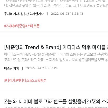
다. 집단으로 묶일 수 없는 게 Z세대 특징이니까요. 그래서 브랜드 컨설턴트인 
마트폰을 일일이 들여다 보고 여러 개 맥락별로 Z를 분석했다고 합니다. 어려
홍재의 기자, 김응찬 디자인기자
2022-06-23 18:28:43
는 어떻게 다를까요? ‘Z는 온라인 친구에서 더 많은 친구를 사귄다’는 말은 
#Z세대
#박준영
#스마트폰
아디다스는 왜 NBA 시장을 놓쳤을까? 나이키의 소름 돋는 광고모델 선구
고의 브랜딩 교과서라고 하죠. 두 회사의 엎치락뒤치락 광고캠페인을 보면 
키와 아디다스 캠페인 대결을 분석하면서 브랜딩 인사이트를 얻어보시죠.
배소진 기자
2022-10-07 18:17:19
#나이키
#아디다스
#스트릿패션
Z는 왜 네이버 블로그와 밴드를 살렸을까? (‘Z의 스