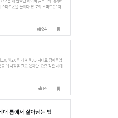
요? Z는 왜 한물간 네이버 블로그와 네이버
 스마트폰을 들여다 본 ‘Z의 스마트폰’ 저
라는 대로 앱을 쓰지 않는다는 것, 플랫폼의
상 채널이 아니라 커뮤니티로 사용하고 있듯
24
0, 웹2.0을 거쳐 웹3.0 시대로 접어들었
총공’에 사활을 걸고 있지만, 요즘 젊은 세대
잡덕’의 멀티스탠의 시대입니다.한마디로 아
업도 팬덤을 확보해야 하는 시대, 팬덤 트렌
14
 Z세대 틈에서 살아남는 법