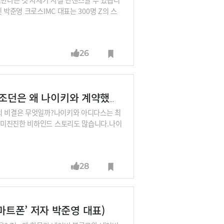
박준영 크로스IMC 대표는 300명 Z의 스
서부터 수익을 내본 경험이 있는 Z의 소비
과연 맞을까요? 박 대표로부터 들어보시죠.
26
[박준영의 Trend & Brand] 아디다스 덕후 마이클 조던은 왜 나이키와 계약했나?
안의 비결은 무엇일까?나이키와 아디다스는 최
흥미진진한 비하인드 스토리도 많습니다.나이
28
마트폰’ 저자 박준영 대표)