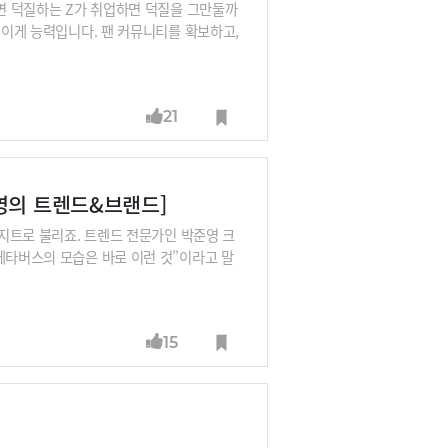
다면 덕질하는 Z가 취업하면 덕질을 그만둘까
 이게 능력입니다. 팬 커뮤니티를 확보하고,
력있는 Z, 특히 다른 세대와도 소통할 수
MC대표의 이야기를 들어보시죠.
21
영의 트렌드&브랜드]
아지트로 불리죠. 트렌드 전문가인 박준영 크
메타버스의 모습은 바로 이런 것”이라고 말
 때문에 탈퇴도 있습니다만 박 대표는 “본
디의 어떤 요소들이 Z세대를 이토록 매료시
15