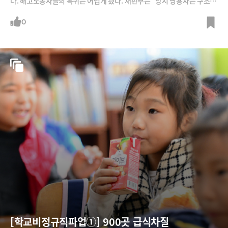
다. 해고노동자들의 복귀는 어렵게 됐다. 재판부는 "당시 쌍용차는 구조적
위기에 있었다“며 ”긴박한 경영상 필요에 따라 정리해고가 이뤄졌다고 볼
수 있다"고 판시했다. 재판부는 또 ”회사가 부분휴업과 임금 동결, 순환휴
0
직, 희망퇴직 등의 조치를 한 만큼 해고회피 노력도 다한 것으로 봐야한
다“고 밝혔다.
[학교비정규직파업①] 900곳 급식차질