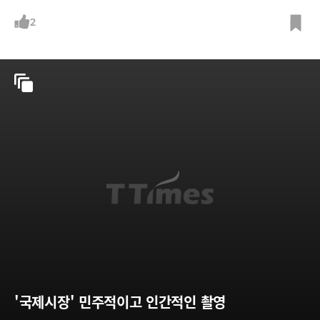
기를 맞아 이 여사가 보낸 추모화환에 대한 감사의 표시와 함께 '내년 봄에
따뜻할 때 방북하시길 바란다'는 초청의 내용이 포함돼 있다. /사진=김대
2
중평화센터 제공(뉴시스, 뉴스1)
'국제시장' 민주적이고 인간적인 촬영