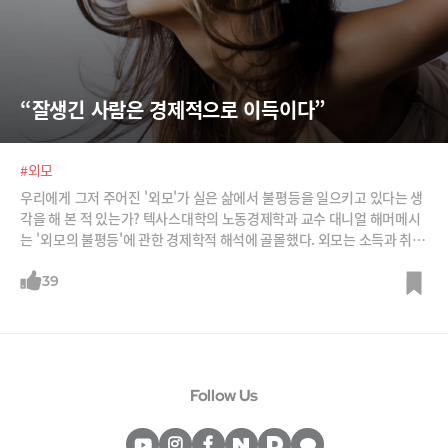
“잘생긴 사람은 경제적으로 이득이다”
#외모
우리에게 그저 주어진 '외모'가 실은 삶에서 불평등을 일으키고 있다는 생
각을 해 본 적 있는가? 텍사스대학의 노동경제학과 교수 대니얼 해머메시
는 '외모의 불평등'에 관한 경제학적 해석에 골몰했다. 외모는 소득과 취
업, 인간관계, 대출, 행복도 등 다양한 측면에서 적지 않은 영향을 미치고
있었다. 그의 저서를 바탕으로 논지를 정리해봤다. ('Beauty Pays: Why
39
Attractive People Are More Successful' 참고) /그래픽= 박의정 디자
이너, 사진=Let's CC
Follow Us