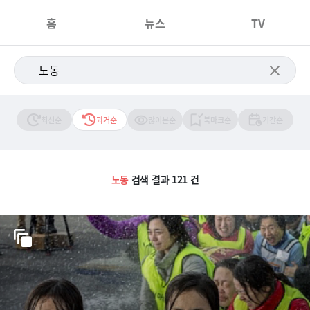
홈
뉴스
TV
최신순
과거순
많이본순
북마크순
기간순
노동
검색 결과 121 건