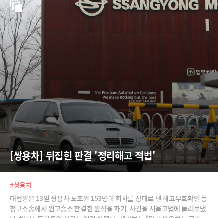
[쌍용차] 뒤집힌 판결 '정리해고 적법'
#쌍용차
대법원은 13일 쌍용차 노조원 153명이 회사를 상대로 낸 해고무효확인 등
청구소송에서 원고승소 판결한 원심을 파기, 사건을 서울고법에 돌려보냈