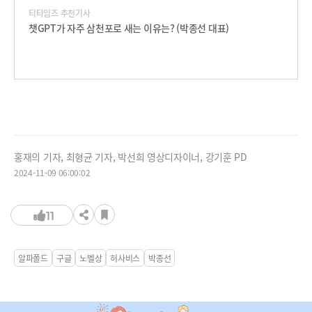
티타임즈 추천기사
챗GPT가 자주 삼천포로 새는 이유는? (박종선 대표)
홍재의 기자, 최형균 기자, 박선희 영상디자이너, 강기훈 PD
2024-11-09 06:00:02
11
알파폴드
구글
노벨상
허사비스
박종선