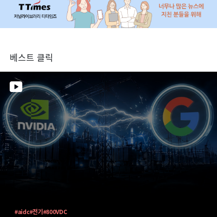
베스트 클릭
#aidc
#전기
#800VDC