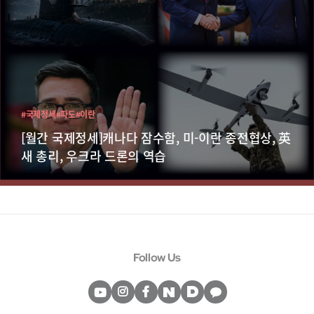
#국제정세
#파도
#이란
[월간 국제정세]캐나다 잠수함, 미-이란 종전협상, 英
새 총리, 우크라 드론의 역습
Follow Us