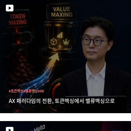
#토큰맥싱
#밸류맥싱
#AX
AX 패러다임의 전환, 토큰맥싱에서 밸류맥싱으로