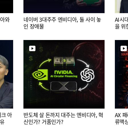
디아와
네이버 3대주주 엔비디아, 둘 사이 놓
AI시
인 장애물
을 위
테크 아
반도체 살 돈까지 대주는 엔비디아, 혁
AX 
이유
신인가? 거품인가?
류맥