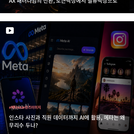
AX 패러다임의 전환, 토큰맥싱에서 밸류맥싱으로
#메타
#AI
#뮤즈이미지
인스타 사진과 직원 데이터까지 AI에 활용, 메타는 왜
무리수 두나?