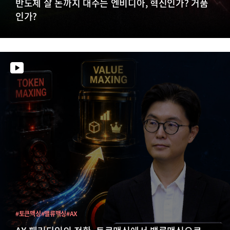
반도체 살 돈까지 대주는 엔비디아, 혁신인가? 거품
인가?
#토큰맥싱
#밸류맥싱
#AX