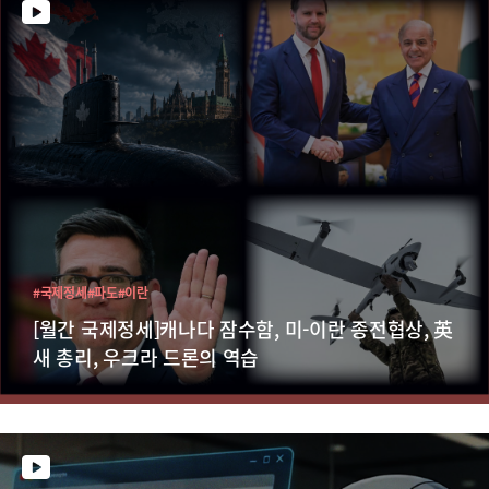
#국제정세
#파도
#이란
[월간 국제정세]캐나다 잠수함, 미-이란 종전협상, 英
새 총리, 우크라 드론의 역습