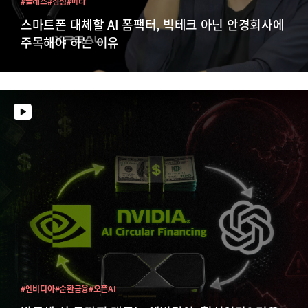
#글래스
#삼성
#메타
스마트폰 대체할 AI 폼팩터, 빅테크 아닌 안경회사에
주목해야 하는 이유
#엔비디아
#순환금융
#오픈AI