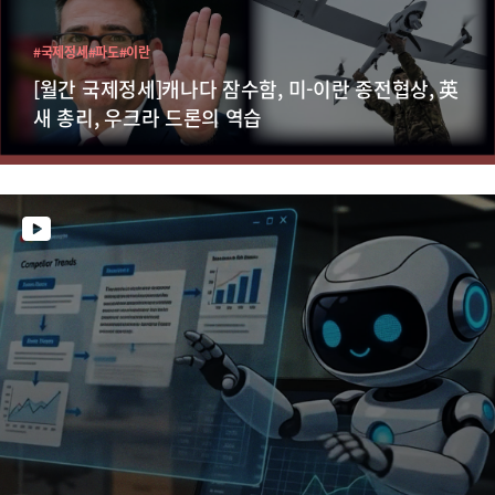
#국제정세
#파도
#이란
[월간 국제정세]캐나다 잠수함, 미-이란 종전협상, 英
새 총리, 우크라 드론의 역습