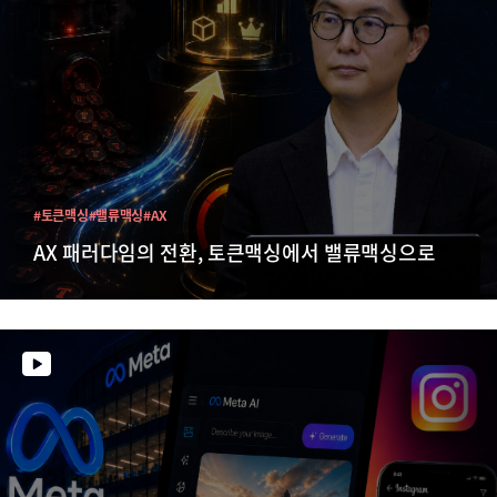
#토큰맥싱
#밸류맥싱
#AX
AX 패러다임의 전환, 토큰맥싱에서 밸류맥싱으로