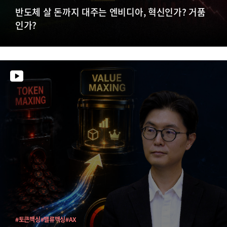
반도체 살 돈까지 대주는 엔비디아, 혁신인가? 거품
인가?
#토큰맥싱
#밸류맥싱
#AX