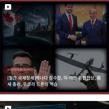
#국제정세
#파도
#이란
[월간 국제정세]캐나다 잠수함, 미-이란 종전협상, 英
새 총리, 우크라 드론의 역습