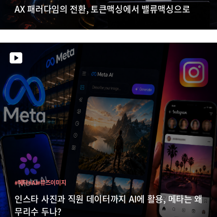
AX 패러다임의 전환, 토큰맥싱에서 밸류맥싱으로
#메타
#AI
#뮤즈이미지
인스타 사진과 직원 데이터까지 AI에 활용, 메타는 왜
무리수 두나?