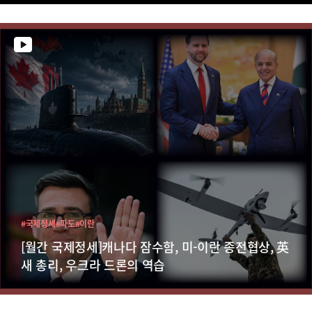
#국제정세
#파도
#이란
[월간 국제정세]캐나다 잠수함, 미-이란 종전협상, 英
새 총리, 우크라 드론의 역습