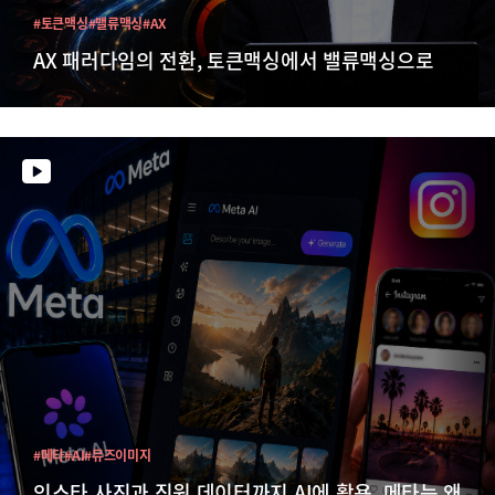
#토큰맥싱
#밸류맥싱
#AX
AX 패러다임의 전환, 토큰맥싱에서 밸류맥싱으로
#메타
#AI
#뮤즈이미지
인스타 사진과 직원 데이터까지 AI에 활용, 메타는 왜