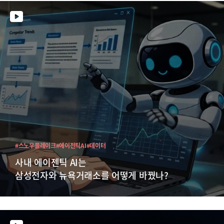
#스노우플레이크
#에이전틱AI
#데이터
사내 에이젠틱 AI는
삼성전자와 뉴욕거래소를 어떻게 바꿨나?