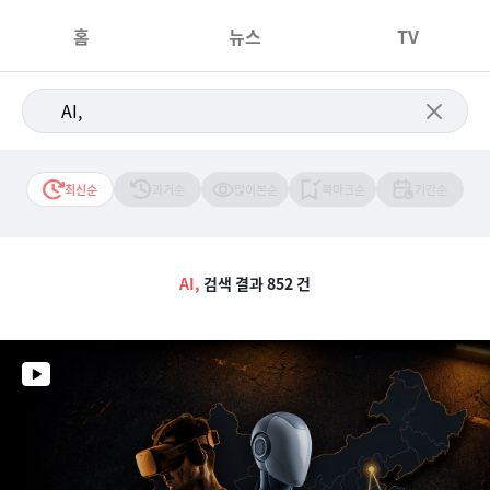
홈
뉴스
TV
최신순
과거순
많이본순
북마크순
기간순
AI,
검색 결과 852 건