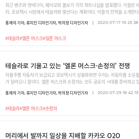
최근 벤츠와 엔비디아, 웨이모와 볼보가 각각 파트너십을 발표했다. 이들은
차, 로보택시 시장에서 테슬라와 맞선다는 계획이다. 이들의 전략을 소개한다
홍재의 기자, 류지인 디자인기자, 박의정 디자인기자
2020-07-17 19:23:38
#테슬라
#엘론 머스크
#일론 머스크
테슬라로 기울고 있는 ‘엘론 머스크-손정의’ 전쟁
자율주행 자동차가 보급되고 로보택시가 상용화하면 우리는 자동차를 소유할
가 달려오니 말이다. 엘론 머스크와 손정의는 모두 공유의 시대를 준비하고 있
들어 공유로 진격하겠다는 엘론 머스크, 공유 플랫폼을 장악해 로보택시를 그
홍재의 기자, 류지인 디자인기자, 박의정 디자인기자
2020-07-29 18:42:19
자동차 미래의 끝판왕은 누구일까?
#테슬라
#엘론 머스크
#손정의
머리에서 발까지 일상을 지배할 카카오 O2O