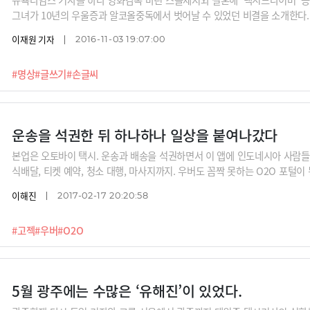
그녀가 10년의 우울증과 알코올중독에서 벗어날 수 있었던 비결을 소개한다.
이재원 기자
2016-11-03 19:07:00
#명상
#글쓰기
#손글씨
운송을 석권한 뒤 하나하나 일상을 붙여나갔다
본업은 오토바이 택시. 운송과 배송을 석권하면서 이 앱에 인도네시아 사람들의
식배달, 티켓 예약, 청소 대행, 마사지까지. 우버도 꼼짝 못하는 O2O 포털이 
이해진
2017-02-17 20:20:58
#고젝
#우버
#O2O
5월 광주에는 수많은 ‘유해진’이 있었다.