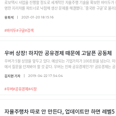
로보택시 사업을 진행할 정도로 세계적인 자율주행 기술을 확보한 바이두가 
명한 지리차를 파트너로 낙점해 생산 문제를 해결했다. '중국판 구글'로 불리
지 이유를 알아본다.
유희석
2021-01-20 18:15:16
#바이두
#구글
#검색
우버 상장! 하지만 공유경제 때문에 고달픈 공동체
우버가 5월 상장을 앞두고 있다. 예상되는 기업가치가 100조원을 넘는다. 미
에서 질문을 던져봐야 할 것 같다. 우버는 진짜 공유경제인가? 공유경제는 공
김지현 기자
2019-04-22 17:54:04
#우버
#공유경제
#시장
자율주행차 따로 안 만든다, 업데이트만 하면 레벨5