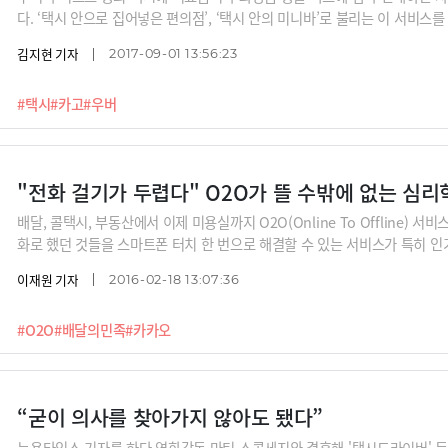
다. ‘택시 안으로 집어넣은 편의점’, ‘택시 안의 미니바’로 불리는 이 서비스
김지현 기자
2017-09-01 13:56:23
#택시
#카고
#우버
"전화 걸기가 두렵다" O2O가 뜰 수밖에 없는 심리
배달, 콜택시, 부동산에서 이제 미용실까지 O2O(Online To Offline) 
화로 했던 것들을 스마트폰 터치 한 번으로 해결할 수 있는 서비스가 특히 인기
리학적 이유도 있다.
이재원 기자
2016-02-18 13:07:36
#O2O
#배달의민족
#카카오
“굳이 의사를 찾아가지 않아도 됐다”
뉴욕타임스 기자를 하다 영화감독 마틴 스콜세지와 결혼해 '택시드라이버' 등