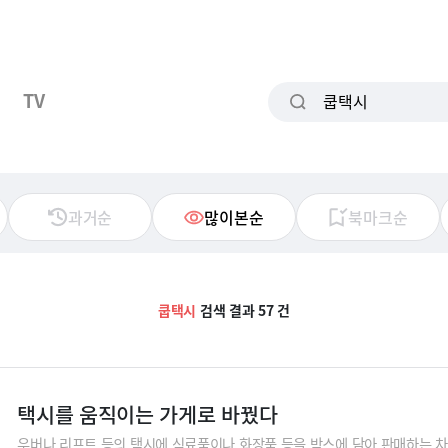
TV
과거순
많이본순
북마크순
쿱택시
검색 결과 57 건
택시를 움직이는 가게로 바꿨다
우버나 리프트 등의 택시에 식료품이나 화장품 등을 박스에 담아 판매하는 차