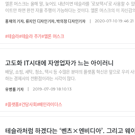
엘론 머스크는 올해 말, 늦어도 내년이면 테슬라를 '로보택시'로 사용할 수 
이트만 하면 완전 자율 주행이 가능하다는 것이다. 엘론 머스크의 이 자신감
홍재의 기자, 류지인 디자인기자, 박의정 디자인기자
2020-07-10 19:46:21
#테슬라
#테슬라 주가
#엘론 머스크
고도화 IT시대에 자영업자가 느는 아이러니
배달, 쇼핑, 세탁, 청소, 택시 등 수많은 분야의 플랫폼 혁신은 앞으로 우리
하는 경제사의 전환점이라는 시각이 많다.
유병률 기자
2019-07-09 18:10:13
#플랫폼
#건당사회
#배민라이더스
테슬라처럼 하겠다는 ‘벤츠×엔비디아’. 그리고 웨이