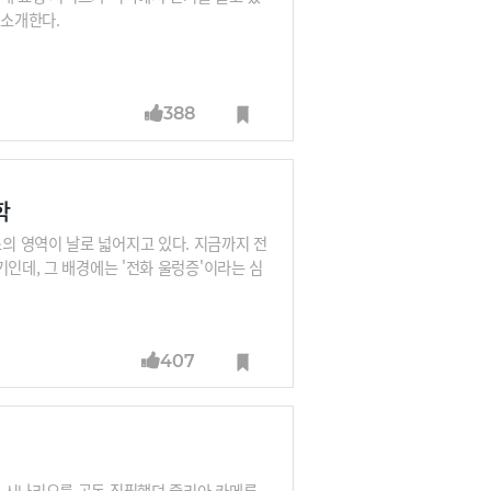
를 소개한다.
388
학
서비스의 영역이 날로 넓어지고 있다. 지금까지 전
인데, 그 배경에는 '전화 울렁증'이라는 심
407
 시나리오를 공동 집필했던 줄리아 카메론.