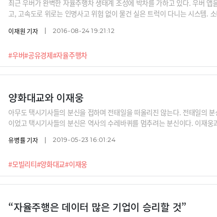
최근 우버가 완벽한 자율주행차 생태계 조성에 박차를 가하고 있다. 우버 앱
고, 고속도로 위로는 인명사고 위험 없이 물건 실은 트럭이 다니는 시스템. 
로서 우리들은 대안이 없는 미래가 다가오고 있다.
이재원 기자
2016-08-24 19:21:12
#우버
#공유경제
#자율주행차
양화대교와 이재웅
아무도 택시기사들의 분신을 접하며 전태일을 떠올리진 않는다. 전태일의 분
이었고 택시기사들의 분신은 역사의 수레바퀴를 멈추려는 분신이다. 이재웅
로 돌리는 쪽은 오히려 이재웅이다. 전 세계 추세와 비교하면 한국의 모빌리
유병률 기자
2019-05-23 16:01:24
이재웅으로서는 애가 탈 노릇이다. 그래서 비난의 맞바람을 정면으로 맞으며
지금 해외는 저만치 앞서가고 있다. 우버 플랫폼의 시가총액이 미국 자동차제
#모빌리티
#양화대교
#이재웅
사는 GM이나 옐로우 택시가 아니라 우버 편이다. 자가용이 없어도 되고 택
는 시대다. 누가 자동차를 만들고 운전하느냐가 아니라 배차의 기술, 배차의
분신하는 택시기사가 아니라 “분신을 정치적으로 이용하지 말
“자율주행은 데이터 많은 기업이 승리할 것”