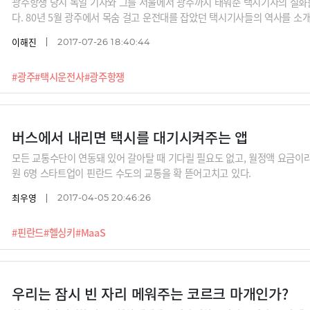
광주항쟁 당시 독일 기자와 그를 서울에서 광주까지 태워준 택시기사의 실화를
다. 80년 5월 광주에서 목숨 걸고 운전대를 잡았던 택시기사들의 역사를 소
이해진
2017-07-26 18:40:44
#광주
#택시운전사
#광주항쟁
버스에서 내리면 택시를 대기시켜주는 앱
모든 교통수단이 연동돼 있어 갈아탈 때 기다릴 필요도 없고, 월정액 요금이라
원 6명 스타트업이 핀란드 수도의 교통을 확 뜯어고치고 있다.
최우영
2017-04-05 20:46:26
#핀란드
#헬싱키
#MaaS
우리는 잠시 빈 자리 메워주는 코르크 마개인가?