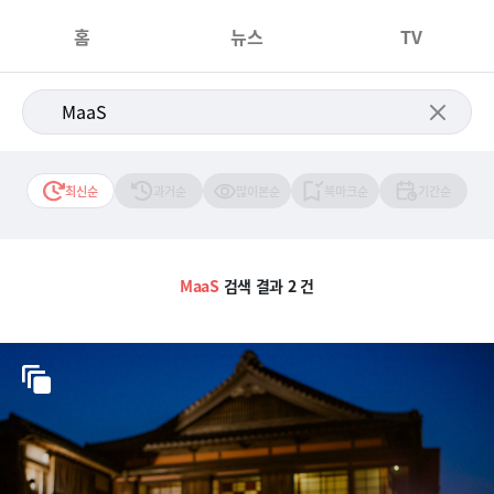
홈
뉴스
TV
최신순
과거순
많이본순
북마크순
기간순
MaaS
검색 결과 2 건