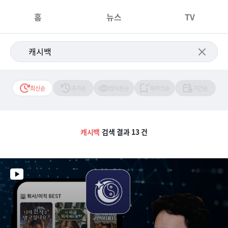
홈
뉴스
TV
최신순
과거순
많이본순
북마크순
기간순
캐시백
검색 결과 13 건