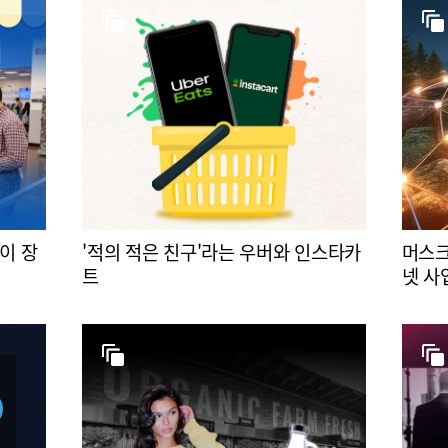
이 장
'적의 적은 친구'라는 우버와 인스타카
머스크
트
넷 사