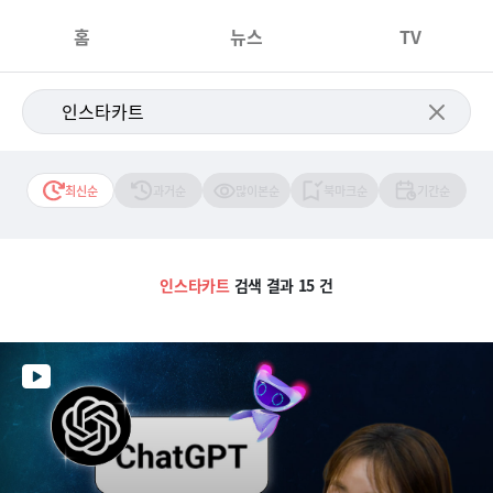
홈
뉴스
TV
최신순
과거순
많이본순
북마크순
기간순
인스타카트
검색 결과 15 건