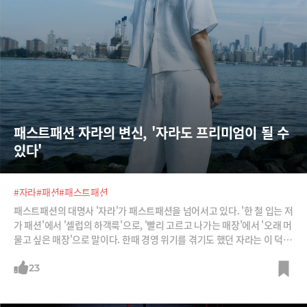
패스트패션 자라의 변신, '자라도 프리미엄이 될 수 
있다'
#자라
#패션
#패스트패션
패스트패션의 대명사 '자라'가 패스트패션을 넘어서고 있다. '한 철 입는 저
가 패션'에서 '셀럽의 하객룩'으로, '빨리 고르고 나가는 매장'에서 '오래 머
물고 싶은 매장'으로 말이다. 한때 경영 위기를 겪기도 했던 자라는 이 덕분
에 루이비통 등을 보유한 LVMH와 나이키, 크리스천디올에 이어 세계 4대
패션기업의 반열에 오르고 있다. 자라의 변신 스토리를 소개한다.1. 자라
23
의 위기자라는 1년에 두 번 컬렉션을 발표하는 다른 브랜드와 달리 유행하
는 스타일을 포착해 즉시 상품을 만들어낸다. 3주 만에 디자인부터 생산,