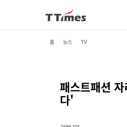
홈
뉴스
TV
패스트패션 자
다'
구단비 기자