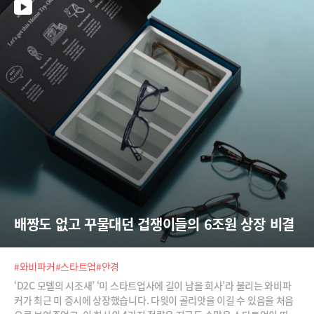
는 직원 중 누가 혁신을 이끌어 낼 가능성이 많을까.예술이나 학문의 경우
양과 질은 비례관계에 있다거나 그 반대라고 함부로 말하기 어렵다. 예술
적 평가는 주관적이기 때문이다. 다작의 예술가와 일생일대의 한두 작품만
을 남긴 작가들 중 누가 더 높은 예술적인 성취를 이뤘는지 객관적으로 평
가할수 있을까.작가들로선 창작의 ‘
배짱도 없고 꾸물대던 겁쟁이들의 6조원 상장 비결
#와비파커
#스타트업
#안경
‘D2C 모델의 시조새’ ‘미 스타트업사에 길이 남을 회사’라 불리는 와비파
커가 최근 미 증시에 상장했습니다. 다윗이 골리앗을 이길 수 있음을 처음