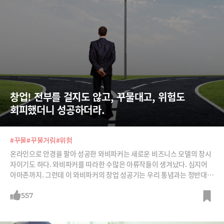
창업! 전부를 걸지도 않고, 꾸물대고, 위험도 
회피했더니 성공하더라.
#꾸물
#꾸물거림
#위험
온라인으로 안경을 팔아 성공한 와비파커는 새로운 비즈니스 모델의 창시
자이기도 하다. 와비파커를 따라한 수많은 아류작들이 생겨났다. 심지어
아마존까지. 그런데 이 와비파커의 창업 성공기는 우리 통념과는 정반대이
다.
557