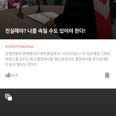
진실해야? 나를 속일 수도 있어야 한다!
#덕목
#미덕
#virtue
유명인들의 연례행사인 대학 졸업축사. <오리지널스>의 저자 애덤 그랜트
와튼스쿨 교수도 최근 졸업축사를 했는데 요지는 졸업축사를 곧이곧대로
다 듣지 말라는 것이다.
244