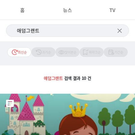
홈
뉴스
TV
최신순
과거순
많이본순
북마크순
기간순
애덤그랜트
검색 결과 10 건