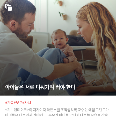
아이들은 서로 다퉈가며 커야 한다
#가족
#부모
#자녀
<기브앤테이크>의 저자이자 와튼스쿨 조직심리학 교수인 애덤 그랜트가
아이들은 다투면서 커야 하고, 부모가 아이들 앞에서 다투는 모습을 감출