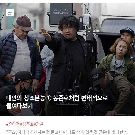
음이 편해지고 몸에 힘이 빠지면서 스트로크 하나하나에 집중할 수 있었
다. 스트로크가 더 정확해지는 걸 느꼈다. 오히려 좋을 수도 있겠다는 생각
이 들었다. 서두르면 망친다는 생각에 2세트는 과감히 포기하자는 전략이
었다.”(OBS, 10.9)지난해 8월 첫승을 거두기 전까지 안세영은 천위페이
에게 7연속 패배를 당하며 ‘도저히 이길 수 없나’라는 생각에 시달렸다고
한다. 대비책으로 수비 위주에서 공격을 강화했다. 철저한 전략과 준비 덕
분에 첫승을 거둘 땐 “경기 내내 셔
내안의 창조본능① 봉준호처럼 변태적으로 
들여다보기
#윤이정
#봉준호
#관찰
“홈즈, 자네가 추리하는 걸 듣고 나면 나도 할 수 있을 것 같은데 왜 매번 설