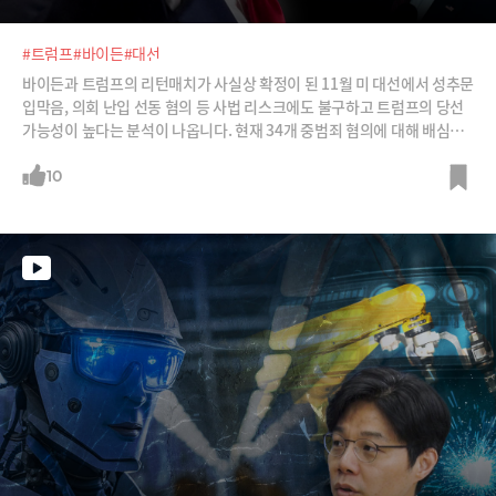
#트럼프
#바이든
#대선
바이든과 트럼프의 리턴매치가 사실상 확정이 된 11월 미 대선에서 성추문
입막음, 의회 난입 선동 혐의 등 사법 리스크에도 불구하고 트럼프의 당선
가능성이 높다는 분석이 나옵니다. 현재 34개 중범죄 혐의에 대해 배심원
단 심리절차가 진행중인 가운데 설령 유죄 판결을 받더라도 옥중 출마와 당
선 모두 가능한 상황입니다. 파이낸셜 타임스는 "걱정스럽지만 트럼프가
10
이길 가능성이 꽤 있다"고 분석합니다. 트럼프가 당선이 되면 국제 정세와
세계 경제에 어떤 영향을 미치게 될까요?