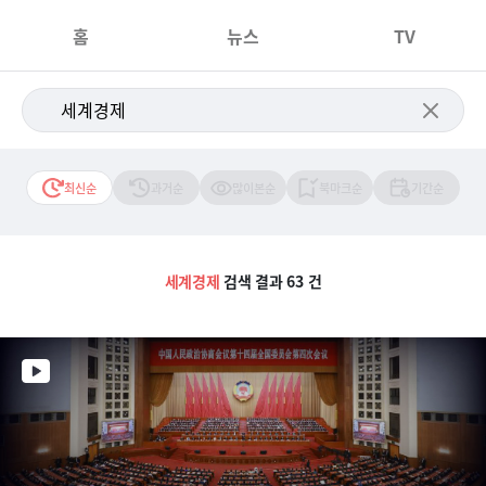
홈
뉴스
TV
최신순
과거순
많이본순
북마크순
기간순
세계경제
검색 결과 63 건