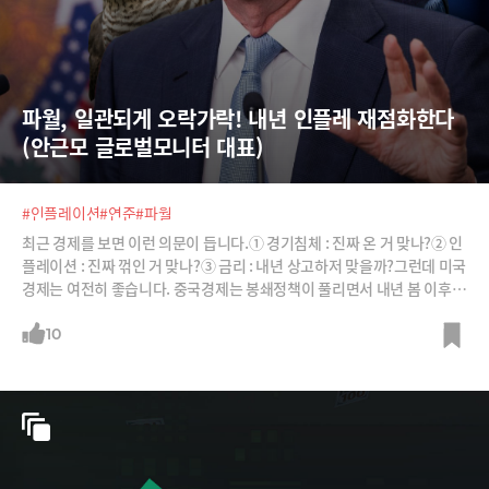
파월, 일관되게 오락가락! 내년 인플레 재점화한다
(안근모 글로벌모니터 대표)
#인플레이션
#연준
#파월
최근 경제를 보면 이런 의문이 듭니다.① 경기침체 : 진짜 온 거 맞나?② 인
플레이션 : 진짜 꺾인 거 맞나?③ 금리 : 내년 상고하저 맞을까?그런데 미국
경제는 여전히 좋습니다. 중국경제는 봉쇄정책이 풀리면서 내년 봄 이후
한번 크게 타오를 거라는 분석도 있습니다. 달러강세가 꺾이면 세계경제가
오히려 잠시 회복할 수도 있구요. 이렇게 되면 다시 인플레가 재점화할 수
10
도 있습니다. 연준이 제대로 인플레 파이팅을 못하고 있기 때문입니다. 이
렇게 되면 최근 개인들의 채권투자가 엄청 늘었는데 이게 위험할 수도 있습
니다.안근모 글로벌모니터 대표의 진단을 들어보시죠. “연준은 한심할 정
도로 잘못된 길로 가고 있다. 파월은 취임이후 일관되게 오락가락하고 있
다. 인플레 위험에서 경기회복? 마약과 같다.”