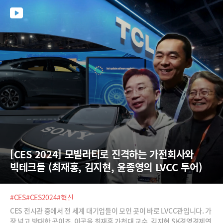
[CES 2024] 모빌리티로 진격하는 가전회사와 
빅테크들 (최재홍, 김지현, 윤종영의 LVCC 투어)
#CES
#CES2024
#혁신
CES 전시관 중에서 전 세계 대기업들이 모인 곳이 바로 LVCC관입니다. 가
장 넓고 방대한 곳이죠. 이곳을 최재홍 가천대 교수, 김지현 SK경영경제연