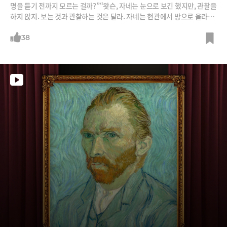
명을 듣기 전까지 모르는 걸까?”“왓슨, 자네는 눈으로 보긴 했지만, 관찰을
하지 않지. 보는 것과 관찰하는 것은 달라. 자네는 현관에서 방으로 올라오
는 계단을 매일 봤겠지. 아마 수백 번쯤. 그런데 계단은 몇 개지?”“그건...
모르겠는걸”“바로 그거야. 자네는 관찰(Observe)하지 않았어. 보기(Se
38
e)만 했지. 난 계단이 17개라는 걸 알고 있어. 난 보면서 동시에 관찰하거
든.” (코난 도일 ‘보헤미아 왕국 스캔들’)창조와 혁신에 필요한 도구 혹은
과정엔 ‘상상’, ‘연결짓기’. ‘패턴읽기’. ‘유추’ 등 여러 가지가 언급된다. 그
러나 첫 번째 단계는 무엇보다 ‘관찰’이다. 무언가를 뚫어지게 적극적으로
골똘히 보는 것. 수동적으로 세상을 바라볼 때 감각기관을 스쳐 지나가는
수많은 정보는 ‘인상’을 만들어내는 데 그친다. 그러나 적극적인 관찰을 통
하면 그 인상은 의미 있는 지식과 통찰로 전환된다. 그