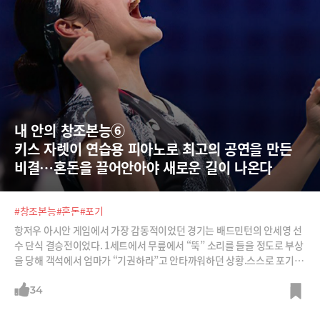
내 안의 창조본능⑥  
키스 자렛이 연습용 피아노로 최고의 공연을 만든 
비결…혼돈을 끌어안아야 새로운 길이 나온다
#창조본능
#혼돈
#포기
항저우 아시안 게임에서 가장 감동적이었던 경기는 배드민턴의 안세영 선
수 단식 결승전이었다. 1세트에서 무릎에서 “뚝” 소리를 들을 정도로 부상
을 당해 객석에서 엄마가 “기권하라”고 안타까워하던 상황.스스로 포기하
지 않아도 이기기는 힘들어 보였다. 그러나 믿기 힘든 승리를 따냈다. ‘투
혼’으로 만들어낸 결과도 대단하지만 경기 후 인터뷰에서 더 신통함을 느
34
꼈다.“1세트에는 긴장해서 스트로크가 정확하지 않았다. 다치고 난 뒤 마