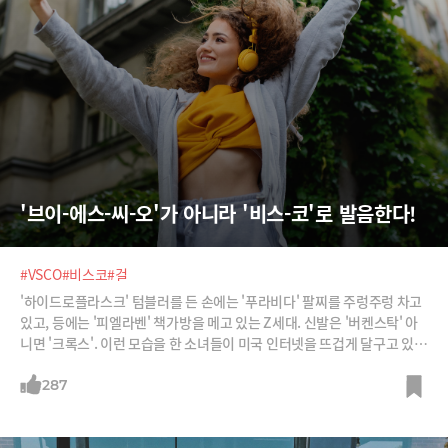
'브이-에스-씨-오'가 아니라 '비스-코'로 발음한다!
#VSCO
#비스코
#걸
'하이드로플라스크' 텀블러를 든 손에는 '푸라비다' 팔찌를 주렁주렁 차고
있고, 등에는 '피엘라벤' 책가방을 메고 있는 Z세대. 신발은 '버켄스탁' 아
니면 '크록스'. 이런 모습을 한 소녀들이 미국 인터넷을 뜨겁게 달구고 있
다.
287