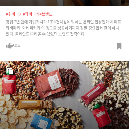
#워비파커
#와비파커
#브랜드
창업 7년 만에 기업가치가 1조4천억원에 달하는 온라인 안경판매 사이트
와비파커. 와비파커가 이 정도로 성공하기까지 정말 중요한 비결이 하나
있다. 골리앗도 따라올 수 없었던 브랜드 전략이다.
604