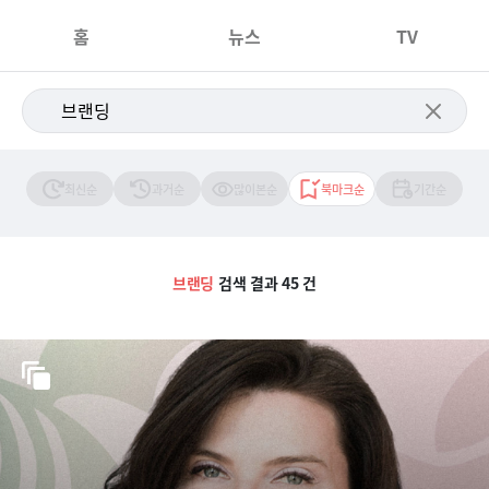
홈
뉴스
TV
최신순
과거순
많이본순
북마크순
기간순
브랜딩
검색 결과 45 건