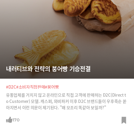
내러티브와 전략의 붕어빵 기승전결
#D2C
#소비자직접판매
#붕어빵
유통업체를 거치지 않고 온라인으로 직접 고객에 판매하는 D2C(Direct t
o Customer) 모델. 캐스퍼, 와비파커 이후 D2C 브랜드들이 우후죽순 쏟
아지면서 이런 의문이 제기된다. "왜 모조리 똑같아 보일까?"
170