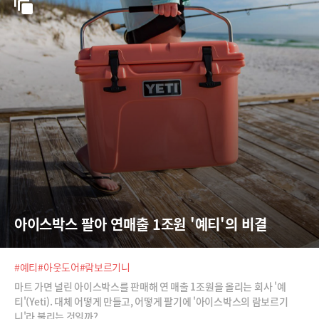
아이스박스 팔아 연매출 1조원 '예티'의 비결
#예티
#아웃도어
#람보르기니
마트 가면 널린 아이스박스를 판매해 연 매출 1조원을 올리는 회사 '예
티'(Yeti). 대체 어떻게 만들고, 어떻게 팔기에 '아이스박스의 람보르기
니'라 불리는 것일까?