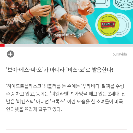
puravida
'브이-에스-씨-오'가 아니라 '비스-코'로 발음한다!
'하이드로플라스크' 텀블러를 든 손에는 '푸라비다' 팔찌를 주렁
주렁 차고 있고, 등에는 '피엘라벤' 책가방을 메고 있는 Z세대. 신
발은 '버켄스탁' 아니면 '크록스'. 이런 모습을 한 소녀들이 미국
인터넷을 뜨겁게 달구고 있다.