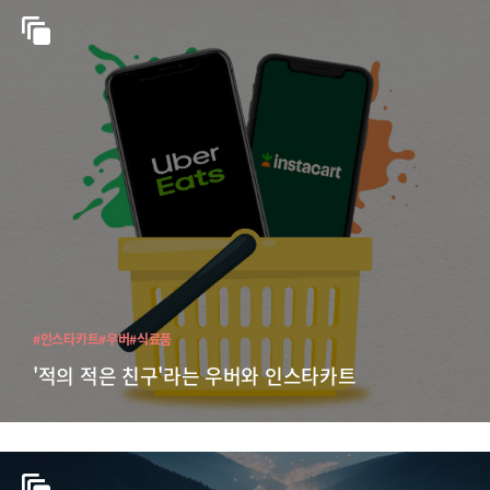
#인스타카트
#우버
#식료품
'적의 적은 친구'라는 우버와 인스타카트