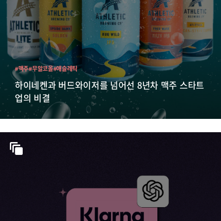
#맥주
#무알코올
#애슬레틱
하이네켄과 버드와이저를 넘어선 8년차 맥주 스타트
업의 비결