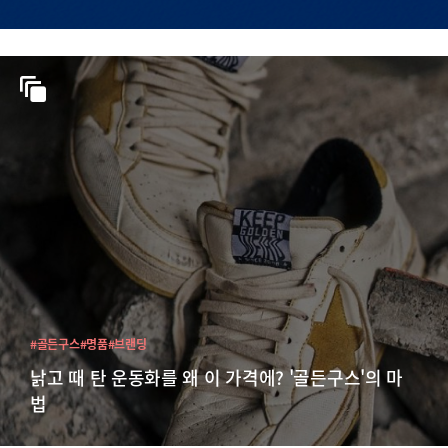
#골든구스
#명품
#브랜딩
낡고 때 탄 운동화를 왜 이 가격에? '골든구스'의 마
법