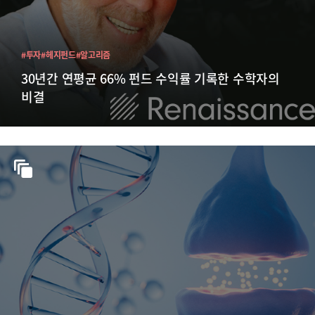
#투자
#헤지펀드
#알고리즘
30년간 연평균 66% 펀드 수익률 기록한 수학자의
비결