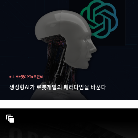
#LLM
#챗GPT
#오픈AI
생성형AI가 로봇개발의 패러다임을 바꾼다