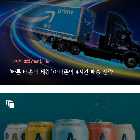
#아마존
#풀필먼트
#월마트
'빠른 배송의 제왕' 아마존의 4시간 배송 전략