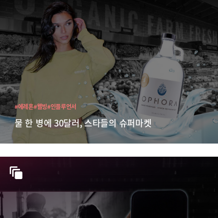
#에레혼
#웰빙
#인플루언서
물 한 병에 30달러, 스타들의 슈퍼마켓