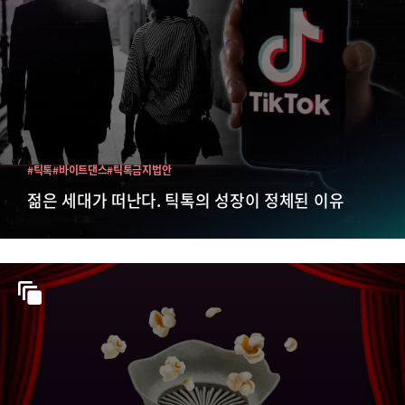
#틱톡
#바이트댄스
#틱톡금지법안
젊은 세대가 떠난다. 틱톡의 성장이 정체된 이유