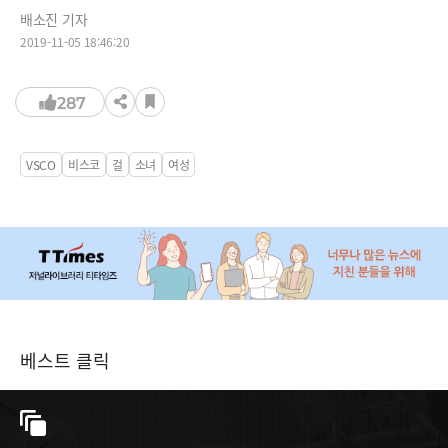
배소진 기자
2019-11-05 18:46:20
287
VSCO
비스코
걸
소녀
여성
베스트 클릭