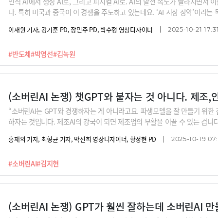
인식 AI에서 생성 AI로, 그리고 피지컬 AI로. AI의 발전 속도가 빨라지면
다. 특히 미국과 중국이 이 경쟁을 주도하고 있는데요. ‘AI 시장 장악’이라는
에는 큰 차이가 있습니다.미국이 자만한 사이 중국이 흉내낼 수 없는 속도로 
이재원 기자, 강기훈 PD, 장민주 PD, 박수형 영상디자이너
2025-10-21 17:3
보고 한국이 AI 3대 강국으로 자리잡기 위해 살펴봐야 할지 박영선 전 중소
업 딥엑스의 김녹원 대표에게 들어봅니다
#반도체
#박영선
#김녹원
(소버린AI 논쟁) 챗GPT와 붙자는 것 아니다. 제조
“소버린AI는 GPT와 경쟁하자는 게 아니라고요. 파생모델을 잘 만들기 위한 겁
하자는 것입니다. 제조AI의 강국이 되면 제조업의 부활을 이끌 수 있는 겁니다
하고 있는데, 그걸 덜컥 받아들였다가 우리 안보와 안맞을 수 있잖아요. 한국이
홍재의 기자, 최형균 기자, 박선희 영상디자이너, 황정현 PD
2025-10-19 07:
(김지현 SK 부사장)정부가 소버린AI 즉, ‘독자 인공지능(AI) 파운데이션 모
버클라우드, 업스테이지, SKT, NC AI, LG AI연구원입니다. 최종 2개사를 
#소버린AI
#김지현
델을 만드는 것이 목표인데요. 소버린AI 정책을 둘러싸고 전문가들 사이 논란
편은 김지현 SK경영경제연구소 부사장입니다.
(소버린AI 논쟁) GPT가 훨씬 잘하는데 소버린AI 