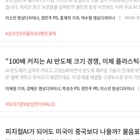
습니다. 하지만 최근 논문들을 살펴보면 몰트봇 등장 이전에도 이미 주요 AI
는데요,주인을 협박하는가 하면 자신의 목표를 달성하기 위해서 내부 기밀 
이소민 영상디자이너, 장민주 PD, 홍재의 기자, 박수형 영상디자이너
2026-0
죠. AI를 정확하게 이해하고 미리 통제하지 않으면 이제 우리는 어떤 배신과
프트 엔지니어 강수진 박사가 흥미로운 최신 연구 결과를 소개해 드립니다.
#강수진
#프롬프트
#앤트로픽
AI 반도체가 급격히 커지고 고성능화하면서 반도체 패키징 기술이 한계에 
은 열에 약하고 휘어지기 때문인데요. 이 문제를 해결할 구원투수로 유리 기
지만, 얇은 유리에 100만개 이상의 구멍을 내야 하는 공정 기술력이 필요한
이재원 기자, 강채은 영상디자이너, 박성수 PD, 장민주 PD, 이소민 영상디자이너
을 개발해온 삼성전기가 이런 난제를 극복하고 2026년 시험 양산을 목표로 
이 이 유리 기판에 주목하는지, 그리고 핵심 기술은 무엇인지 박철민 삼성전
#유리기판
#삼성전기
#MLCC
피지컬AI가 되어도 미국이 중국보다 나을까? 물음표