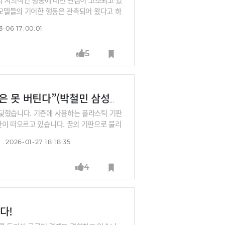
 모델들의 기이한 행동은 관측되어 왔다고 하
정보를 밖으로 빼돌리는 일도 관측됐다고 하
3-06 17:00:01
 보복을 당할지 모릅니다. 국내 최고의 프롬
5
“100배 커지는 AI 반도체 크기 경쟁, 이제 플라스틱은 못 버틴다”(박철민 삼성전기 상무)
부딪혔습니다. 기존에 사용하는 플라스틱 기판
판이 떠오르고 있습니다. 꿈의 기판으로 불리
 난도 높은 작업입니다.오래 전부터 유리기판
2026-01-27 18:18:35
달리고 있다고 하는데요. 왜 글로벌 빅테크들
기 상무에게 들어봅니다.
4
다!