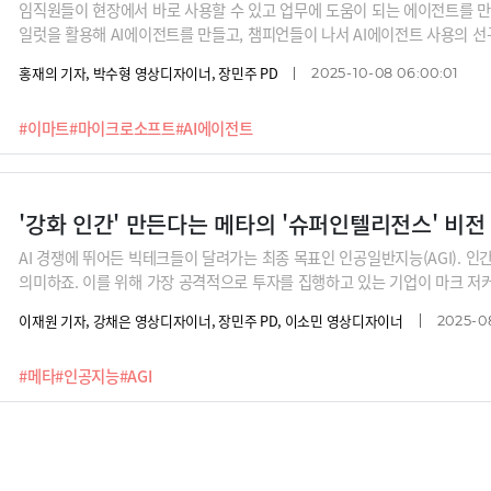
임직원들이 현장에서 바로 사용할 수 있고 업무에 도움이 되는 에이전트를 만
일럿을 활용해 AI에이전트를 만들고, 챔피언들이 나서 AI에이전트 사용의 선
트너사, 바이어들도 AI에이전트의 도움을 받고 있습니다. 이마트 내부의 업무 
홍재의 기자, 박수형 영상디자이너, 장민주 PD
2025-10-08 06:00:01
트너사들에게까지 AI에이전트 서비스를 확장한 것이죠. 이마트가 그간 AI에
에서 얻은 다양한 노하우와 시행착오를 신주철 이마트 CP가 공유해드립니다
#이마트
#마이크로소프트
#AI에이전트
'강화 인간' 만든다는 메타의 '슈퍼인텔리전스' 비전
AI 경쟁에 뛰어든 빅테크들이 달려가는 최종 목표인 인공일반지능(AGI). 
의미하죠. 이를 위해 가장 공격적으로 투자를 집행하고 있는 기업이 마크 저커
전은 다른 빅테크와는 조금 다르다고 하는데요. 초개인화, 고맥락 인공지능으
이재원 기자, 강채은 영상디자이너, 장민주 PD, 이소민 영상디자이너
2025-0
구보다 선명한 메타의 AGI 로드맵을 살펴봅니다.
#메타
#인공지능
#AGI