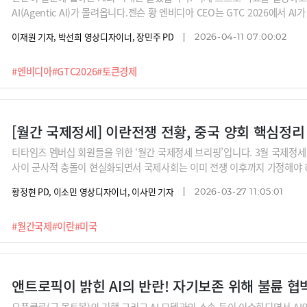
AI(Agentic AI)가 몰려옵니다.젠슨 황 엔비디아 CEO는 GTC 2026에서 A
현대 산업의 핵심 원자재로 정의하며, 지능의 밀도에 따라 가격이 매겨지는 토큰
이재원 기자, 박선희 영상디자이너, 장민주 PD
2026-04-11 07:00:02
니다.엔비디아는 이 거대한 흐름을 주도하기 위해 차세대 슈퍼칩 ‘베라 루빈(Ve
록(Groq) LPU 기술을 통합한 하드웨어 로드맵을 공개했습니다. 블랙웰 대비
#엔비디아
#GTC2026
#토큰경제
개의 토큰을 찍어내는 ‘AI 팩토리’로 데이터센터의 패러다임을 완전히 바꾼
운영체제인 ‘니모클로(NemoClaw)’까지. 지능을 생산하고 유통하는 거대 
니다.
[월간 국제정세] 이란전쟁 전황, 중국 양회 핵심정리
티타임즈 멤버십 회원들을 위한 ‘월간 국제정세 브리핑’입니다. 3월 국제정세
사이 군사적 충돌이 현실화되면서 국제사회는 이미 전쟁 이후까지 가정해야 
아야톨라 알리 하메네이의 차남이 후계 구도를 굳히는 가운데 미국은 치솟는 
황정현 PD, 이소민 영상디자이너, 이사민 기자
2026-03-27 11:05:01
려하며 향후 대응을 고심하고 있습니다.한편 중국은 양회를 통해 올해 경제 
다. 중국 정부는 경기 침체와 내수 부진 속에서 역대급으로 낮은 성장 목표를
#월간국제
#이란
#미국
국이 어떻게 풀어갈지 그리고 그 선택이 미중 경쟁과 동북아 정세에 어떤 영
과 중국 양회. 세계 질서를 뒤흔드는 두 축을 중심으로 국제시사문예지 PAD
짚어드립니다.
앤트로픽이 밝힌 AI의 반란! 자기보존 위해 불륜 
오픈클로(구 몰트봇)의 기행 그리고 AI 모델과의 소송 등이 이슈화되면서 A