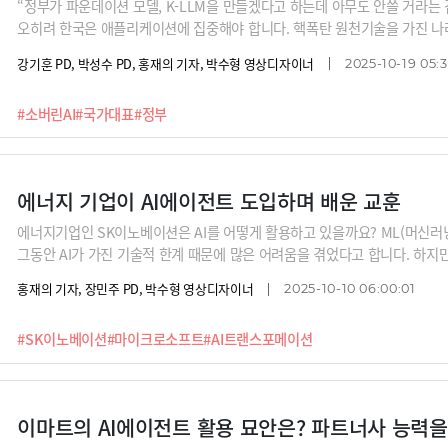
“정부가 파운데이션 모델, K-LLM을 만들겠다고 하는데 아무도 안쓸 거라는 
오히려 한국은 애플리케이션에 집중해야 합니다. 핵폭탄 원천기술을 가진 나라
것 아닙니까?”(조용민 언바운드랩스 대표)정부가 소버린AI 즉, ‘독자 인공지능
강기훈 PD, 박성수 PD, 홍재의 기자, 박수형 영상디자이너
2025-10-19 05:
해 네이버클라우드, 업스테이지, SKT, NC AI, LG AI연구원 등 5개사를 
AI모델의 95% 이상 성능의 모델을 만드는 것이 목표인데요. 소버린AI 정책
#소버린AI
#국가대표
#정부
양쪽 의견을 들어봅니다. 이번 편은 조용민 언바운드랩스 대표입니다.
에너지 기업이 AI에이전트 도입하며 배운 교훈
에너지기업인 SK이노베이션은 AI를 어떻게 활용하고 있을까요? ML(머신러닝
그동안 AI가 가진 기술적 한계 때문에 많은 어려움을 겪었다고 합니다. 하지만,
확한 정보 검색이 가능한 AI, 현업에서 직접 개발이 가능한 AI까지 단계별
홍재의 기자, 장민주 PD, 박수형 영상디자이너
2025-10-10 06:00:01
전틱 AI 시스템을 안착시켰다고 합니다. 앞으로는 자율적 지능형 AI 활용을
터 그 여정과 축적된 경험에 대해 들어봅니다.
#SK이노베이션
#마이크로소프트
#AI트랜스포메이션
이마트의 AI에이전트 활용 묘안은? 파트너사 능력을