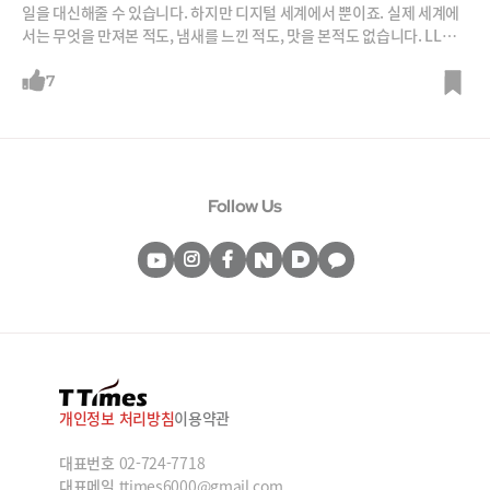
일을 대신해줄 수 있습니다. 하지만 디지털 세계에서 뿐이죠. 실제 세계에
서는 무엇을 만져본 적도, 냄새를 느낀 적도, 맛을 본적도 없습니다. LLM
만으로는 인간을 뛰어넘는 슈퍼인공지능이 나오기 힘들다는 주장도 여기
서 나옵니다.그러다보니 피지컬AI와 월드모델의 중요성을 실감하고 여기
7
뛰어들고 있는 영웅들이 늘어나고 있습니다. 자본가이자 모험가인 빅테크
기업의 수장들, 천재 과학자들 등 세상을 움직일 수 있는 브레인과 자본이
피지컬AI에 모이고 있습니다. 제반 기술과 인프라도 피지컬AI에 유리하게
돌아가고 있죠.그래서 2026년의 화두는 피지컬AI가 될 것이라 기대하는
분들이 많습니다. 강정수 박사가 이를 분석해 드립니다. 피지컬AI가 근미
Follow Us
래의 가장 주목 받는 기술이 될 수 밖에 없는 주요 이유를 말이죠.
개인정보 처리방침
이용약관
대표번호
02-724-7718
대표메일
ttimes6000@gmail.com