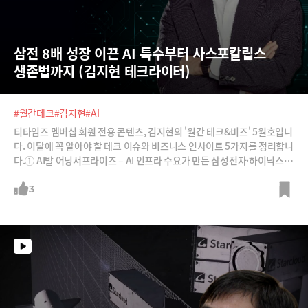
삼전 8배 성장 이끈 AI 특수부터 사스포칼립스 
생존법까지 (김지현 테크라이터)
#월간테크
#김지현
#AI
티타임즈 멤버십 회원 전용 콘텐츠, 김지현의 '월간 테크&비즈' 5월호입니
다. 이달에 꼭 알아야 할 테크 이슈와 비즈니스 인사이트 5가지를 정리합니
다.① AI발 어닝서프라이즈 – AI 인프라 수요가 만든 삼성전자·하이닉스
의 폭발적 성장② B2B 시장을 장악하며 무섭게 성장하는 앤트로픽과 국가
전략무기가 된 소버린 AI③ 일론 머스크의 10조 달러 빅픽처 – AI 인프라
3
기업으로 도약하는 스페이스X④ 사스포칼립스 시대의 양극화 – 더 위험한
건 SI 비즈니스 모델?⑤ 업무 속도 혁신을 가로막는 권력 구조형 보고 체계
에서 탈피하려면?