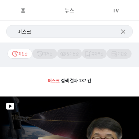
홈
뉴스
TV
최신순
과거순
많이본순
북마크순
기간순
머스크
검색 결과 137 건