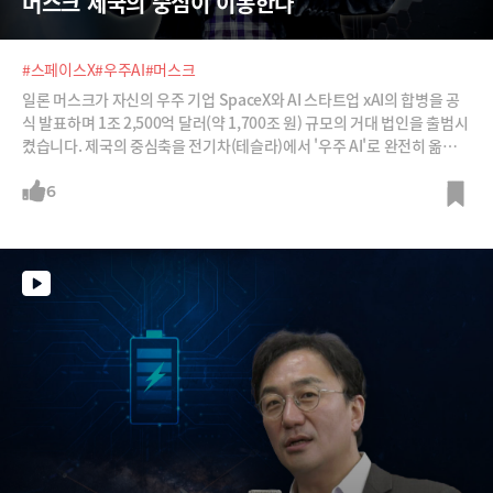
머스크 제국의 중심이 이동한다
#스페이스X
#우주AI
#머스크
일론 머스크가 자신의 우주 기업 SpaceX와 AI 스타트업 xAI의 합병을 공
식 발표하며 1조 2,500억 달러(약 1,700조 원) 규모의 거대 법인을 출범시
켰습니다. 제국의 중심축을 전기차(테슬라)에서 '우주 AI'로 완전히 옮기겠
다는 선언인데요. 나아가서는 100만개의 스타링크 위성을 ‘우주 데이터센
터’로 만들겠다는 파격적인 청사진도 제시했습니다.하지만 월가에서는 이
6
번 합병을 부실 자산인 xAI를 우량 기업인 SpaceX에 태워 손실을 가리는
'구명보트 전략'이라며 냉정한 시선을 보내고 있습니다. 기술적 난제 속에
서 머스크의 이번 도박이 인류의 도약이 될지, 아니면 자충수가 될지 살펴
봅니다.