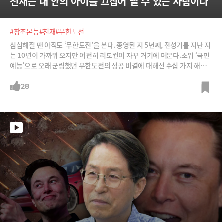
천재는 내 안의 아이를 끄집어 낼 수 있는 사람이다
#창조본능
#천재
#무한도전
심심해질 땐 아직도 ‘무한도전’을 본다. 종영된 지 5년째, 전성기를 지난 지
는 10년이 가까워 오지만 여전히 리모컨이 자꾸 거기에 머문다.소위 ‘국민
예능’으로 오래 군림했던 무한도전의 성공 비결에 대해선 수십 가지 해석
이 있겠지만 내 마음이 움직였던 이유는 그들이 ‘어린아이처럼’ 놀았기 때
문이다.다 큰 어른들이 비 내리는 논두렁, 질퍽거리는 진흙탕에서 바지가
28
벗겨지도록 뛰고 넘어지고 바닷가에서 아이스크림 하나 먹겠다고 모래밭
에 구르며 싸우는 모습은 충격적으로 유쾌했다.아무 쓸모없는 일, 그저 신
나기 위해 전력을 다해서 몸을 던지던 어린 시절이 우리에게도 있었다. 그
자유로움이 일깨우는 내 가슴속 동심, 철없는 어른들의 ‘애들 장난’은 그 자
체로 결국 예능프로그램의 가장 큰 혁신이 되었다.어린아이처럼 생각하고
놀기는 창조 본능을 일깨우는 중요한 방법이다.아인슈타인은 "창의력을
자극하려면 어린아이와 같은 놀이 성향을 개발해야 한다"고 했다. 피카소
도 "모든 어린이는 예술가다. 문제는