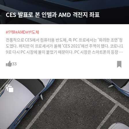
CES 발표로 본 인텔과 AMD 격전지 좌표
#인텔
#AMD
#반도체
전통적으로 CES에서 컴퓨터용 반도체, 즉 PC 프로세서는 '화려한 조연'정
도였다. 하지만 이 프로세서가 올해 'CES 2021'에선 주역이 됐다. 코로나1
9로 다시 PC 시장에 불이 붙었기 때문이다. PC 시장은 스마트폰의 등장 이
후 출하량이 지속적으로 감소하면서 쇠퇴하는 시장이었다. 하지만 코로나
19가 이런 흐름을 확 바꿨다. 재택근무, 원격수업이 늘어나면서 PC 수요가
33
급증했다. 게임이 일상화하고, 유튜브 등 영상 플랫폼의 확대로 영상 편집
수요도 늘어났다. 덕분에 시장조사기관 인터내셔널데이터코퍼레이션(ID
C)에 따르면 지난해 PC 출하량이 3억2000만대를 넘어섰다. 이는 2019년
대비 13% 늘어난 수치이다. 2014년 이후 6년만의 최대치다.IDC는 올해
PC 출하량은 더 늘 것으로 전망한다. 2022년부터는 다시 감소 추세에 들
어가겠지만, 여전히 매년 3억대 가량의 출하를 전망한다.라이언 리스 IDC
부사장은 "재택근무와 원격학습의 증가로 PC 수요가 늘어났지만 이는