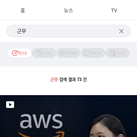
홈
뉴스
TV
최신순
과거순
많이본순
북마크순
기간순
근무
검색 결과 73 건