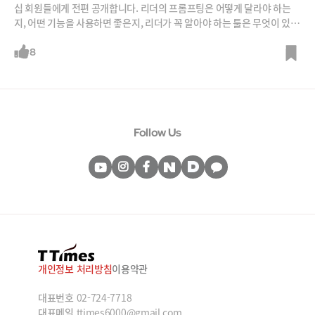
십 회원들에게 전편 공개합니다. 리더의 프롬프팅은 어떻게 달라야 하는
지, 어떤 기능을 사용하면 좋은지, 리더가 꼭 알아야 하는 툴은 무엇이 있는
지 김지현 전 SK 부사장이 직접 활용해보고 경험한 노하우를 총 10강으로
정리했습니다.1강. 저는 구성원들과 이렇게 AI 사용합니다.2강. 중간관리
8
자들이 사라진다! 리더는 무슨 고민 해야 하나?3강. 리더의 AI 활용법(실습
포함) ① 리더의 프롬프팅4강. 리더의 AI활용법(실습포함) ② 챗GPT의 주
요기능 정복5강. 리더의 AI활용법(실습포함) ③ 챗GPT의 ‘프로젝트’, ‘GP
Ts’, ‘커넥터’기능 활용6강. 리더의 AI활용법(실습포함) ④ 챗GPT로 데이
터분석하고 오류 확인하기7강. 리더의 AI활용법(실습포함) ⑤ 노트북LM,
Follow Us
냅킨AI, 헤이젠, 젠스파크8강. 리더의 AI리더십 ① 태스크별 어떤 툴을, 어
떻게 구성원들과 함께 쓸까?9강. 리더의 AI리더십 ② AI
개인정보 처리방침
이용약관
대표번호
02-724-7718
대표메일
ttimes6000@gmail.com