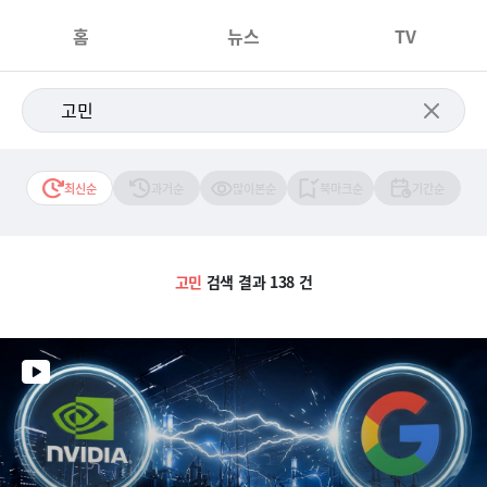
홈
뉴스
TV
최신순
과거순
많이본순
북마크순
기간순
고민
검색 결과 138 건