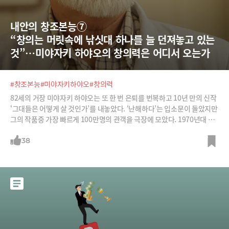
내안의 창조본능⑦  
“창의는 머릿속에 낚싯대 하나를 늘 던져놓고 있는 
것”…미야자키 하야오의 창의력은 어디서 오는가
#창조본능
#미야자키하야오
#창의력
82세의 거장 미야자키 하야오는 또 한 번 은퇴를 번복하고 10년 만의 신작
‘그대들은 어떻게 살 것인가’를 내놓았다. ‘난해하다’는 입소문이 돌았지만
그의 작품중 가장 빠르게 100만명의 관객을 극장에 모았다. 1970년대 말
TV 만화로 시작해 이제는 디즈니에 비견될 정도로 영화사에 남을 거장이
된 그는 누구도 상상하지 못할 미지의 세계를 담은 아름다운 그림으로 사람
38
들의 가슴을 수십년간 뒤흔들어 놓았다.그의 창조와 혁신이 이뤄지는 과정
이 궁금했다. NHK 방송사의 4부작 다큐멘터리 ‘미야자키 하야오와 함께한
10년’(2019)과 극장판 다큐멘터리 ‘꿈과 광기의 왕국’(2013) 및 여러 인터
뷰 영상들을 뒤져보았다. 함께 나누고 싶은 그의 말들을 여기 되새겨 본다.
1. “창작이란 머릿속에 낚싯대 하나를 늘 던져놓고 있는 거예요” - 창조 세
포를 늘 깨워놓기새로운 시작은 늘 어렵다. 더구나 그는 자신도 보지 못한
존재들을 상상으로 만들어내는 사람이다. 다큐멘터리 속에서 그가 가장 많