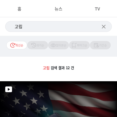
홈
뉴스
TV
최신순
과거순
많이본순
북마크순
기간순
고립
검색 결과 12 건