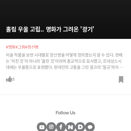
홀림 우울 고립.. 명화가 그려온 '광기'
#명화
#그림
#정신병
미술 작품을 보면 시대별로 정신병을 어떻게 정의했는지 알 수 있다. 한때
는 ‘미친 것’이 아니라 ‘홀린 것’이라며 종교적으로 묘사했고, 르네상스시
대에는 우울증으로 표현됐다. 현대인의 고통을 그린 뭉크의 ‘절규’까지 시
대별 정신병에 대한 묘사를 살펴본다. /사진=위키피디아, 뉴시스 등
5
Follow Us