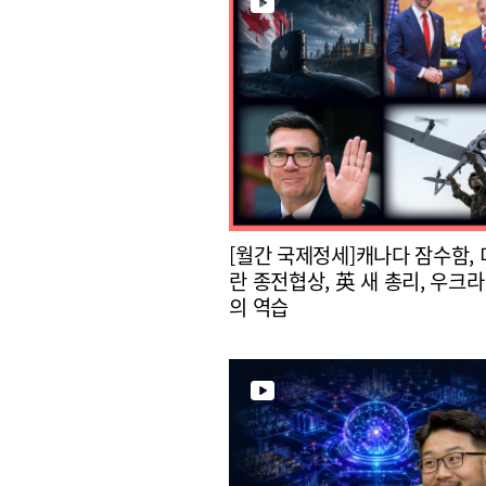
[월간 국제정세]캐나다 잠수함, 
란 종전협상, 英 새 총리, 우크라
의 역습