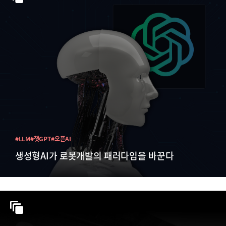
#LLM
#챗GPT
#오픈AI
생성형AI가 로봇개발의 패러다임을 바꾼다