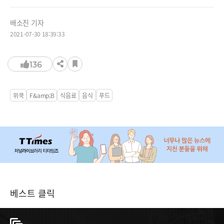
배소진 기자
2021-07-30 18:39:33
136
위쿡
F&amp;B
식음료
음식
푸드
베스트 클릭