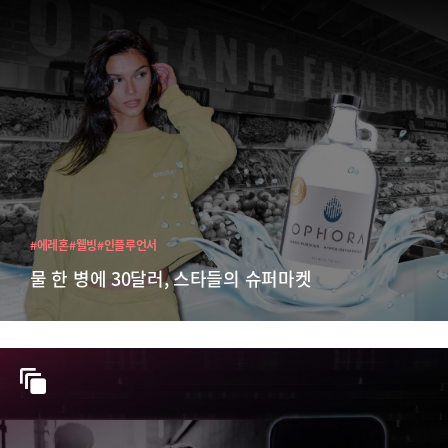
#에레혼
#웰빙
#인플루언서
물 한 병에 30달러, 스타들의 슈퍼마켓