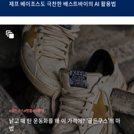
제프 베이조스도 극찬한 베스트바이의 AI 활용법
#골든구스
#명품
#브랜딩
낡고 때 탄 운동화를 왜 이 가격에? '골든구스'의 마
법