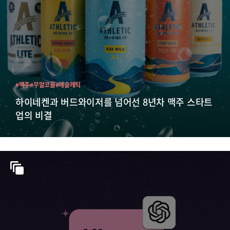
#맥주
#무알코올
#애슬레틱
하이네켄과 버드와이저를 넘어선 8년차 맥주 스타트
업의 비결