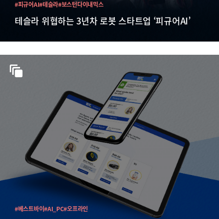
#피규어AI
#테슬라
#보스턴다이내믹스
테슬라 위협하는 3년차 로봇 스타트업 ‘피규어AI’
#베스트바이
#AI_PC
#오프라인