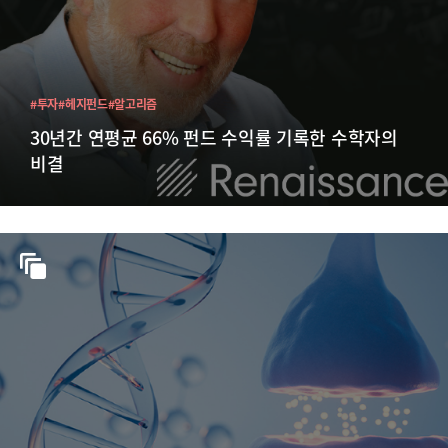
#투자
#헤지펀드
#알고리즘
30년간 연평균 66% 펀드 수익률 기록한 수학자의
비결