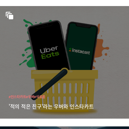
#인스타카트
#우버
#식료품
'적의 적은 친구'라는 우버와 인스타카트