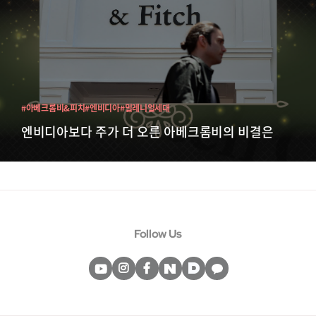
#아베크롬비&피치
#엔비디아
#밀레니얼세대
엔비디아보다 주가 더 오른 아베크롬비의 비결은
Follow Us