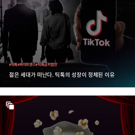
#틱톡
#바이트댄스
#틱톡금지법안
젊은 세대가 떠난다. 틱톡의 성장이 정체된 이유