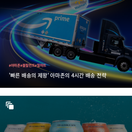
#아마존
#풀필먼트
#월마트
'빠른 배송의 제왕' 아마존의 4시간 배송 전략