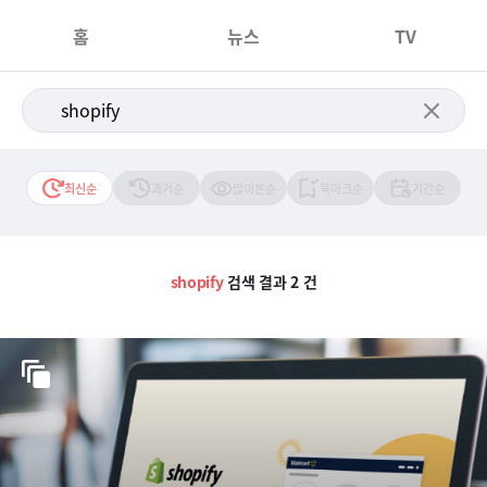
홈
뉴스
TV
최신순
과거순
많이본순
북마크순
기간순
shopify
검색 결과 2 건