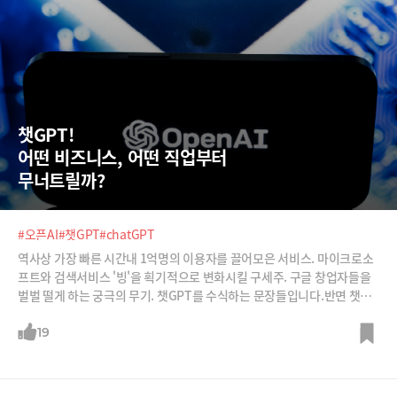
챗GPT!  
어떤 비즈니스, 어떤 직업부터  
무너트릴까?
#오픈AI
#챗GPT
#chatGPT
역사상 가장 빠른 시간내 1억명의 이용자를 끌어모은 서비스. 마이크로소
프트와 검색서비스 '빙'을 획기적으로 변화시킬 구세주. 구글 창업자들을
벌벌 떨게 하는 궁극의 무기. 챗GPT를 수식하는 문장들입니다.반면 챗GP
T는 그저 하나의 AI챗봇에 불과하다는 평가도 있죠. 챗GPT는 정말 우리
삶을 완전히 뒤바꿔놓을 특이점의 서비스일까요? 챗GPT는 무엇인지, 과
19
연 어떤 영향을 미칠 것인지 심재석 바이라인네트워크 대표, 최용식 아웃
스탠딩 대표와 함께 샅샅이 파헤쳐봅니다.