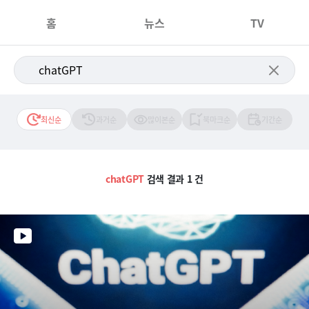
홈
뉴스
TV
최신순
과거순
많이본순
북마크순
기간순
chatGPT
검색 결과 1 건