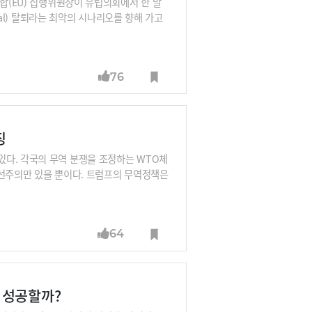
연합(EU) 집행위원장이 유럽의회에서 한 말
eal) 탈퇴라는 최악의 시나리오를 향해 가고
 여론조사기관 유거브(YouGov)에 따르면
국의 유럽연합(EU) 탈퇴 기일이 두 달 앞으
76
징
다. 각국의 무역 분쟁을 조정하는 WTO체
우선주의만 있을 뿐이다. 트럼프의 무역정책은
무역공세를 퍼붓는가 하면 그동안 미국이 주
유럽과 아시아의 오랜 동맹국들도 예외가 없
64
 성공할까?