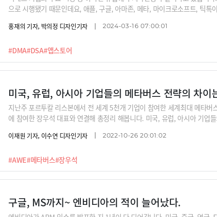
으로 시행됐기 때문인데요, 애플, 구글, 아마존, 메타, 마이크로소프트, 틱톡
는 총 22개 주요 서비스에 별도 의무사항을 부여했는데요, 예를 들어 애플
홍재의 기자, 박의정 디자인기자
2024-03-16 07:00:01
다운 받을 수 있도록 문을 열어줘야 합니다. 이를 준수하지 않을 경우에는 전
수 있습니다.앱스토어 수수료 때문에 애플과 대립각을 세워왔던 에픽게임즈를 
#DMA
#DSA
#앱스토어
마켓을 만들 것이라고 하구요, 이때문에 애플 앱스토어의 수수료가 인하될 
제 시스템을 철저히 막아왔던 애플의 정책에까지 변화가 생기면 매출 타격도
플의 주가에도 영향을 미치고 있습니다. DMA로 인해 빅테크들이 앞으로 어
미국, 유럽, 아시아 기업들의 메타버스 전략의 차이는? (f
지난주 포르투칼 리스본에서 전 세계 5천개 기업이 참여한 세계최대 메타버스 행
에 참여한 장우석 대표와 연결해 총정리 해봅니다. 미국, 유럽, 아시아 기업
인할 수 있을 것입니다. “아직은 메타버스 정의도 각각 다르다. 메타버스가 ‘
이재원 기자, 이수연 디자인기자
2022-10-26 20:01:02
모두 인식하고 있다. 성으로 가는 여정 위에 있을 뿐이다. 나라별로, 기업별로
#AWE
#메타버스
#장우석
구글, MS까지~ 엔비디아의 적이 늘어났다.
엔비디아가 ARM 인수를 발표한 지 1년이 다 되어갑니다. 미국, 중국, 영국, 