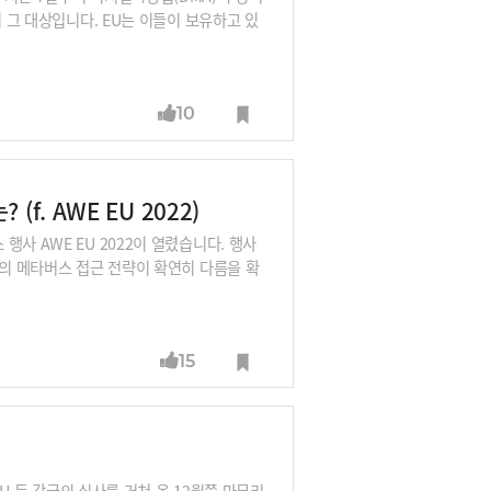
이 그 대상입니다. EU는 이들이 보유하고 있
은 앱스토어가 아닌 곳에서도 이용자가 앱을
세계 총 매출의 10%를 과징금으로 내야할
비롯해 국내 앱마켓인 원스토어도 iOS 앱
10
것이라는 이야기도 들립니다. 그동안 외부결
 불가피해 보입니다.고공행진을 거듭하던 애
떤 시련을
. AWE EU 2022)
사 AWE EU 2022이 열렸습니다. 행사
들의 메타버스 접근 전략이 확연히 다름을 확
오즈의 마법사’의 마지막 멋진 성이 아님을
 그 여정의 경로도 확연히 차이가 난다.”
15
EU 등 각국의 심사를 거쳐 올 12월쯤 마무리