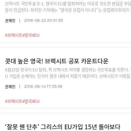
브렉시트 국민투표 D-1. 영국이 EU를 탈퇴하려는 이유로 과도한 분담금 부담
등이 언급된다. 하지만 기저에는 "영국은 유럽이 아니다"는 유럽회의주의가 
권혜민
2016-06-22 20:01:39
#브렉시트
#영국
#EU
콧대 높은 영국! 브렉시트 공포 카운트다운
6월23일 영국이 EU 탈퇴, 즉 브렉시트 여부를 결정하는 국민투표를 치른다.
U 가입은 손해라는 인식이 영국 내에서 퍼졌기 때문이다. 브렉시트가 이뤄질
지 그 파장이 미칠 것이라는 우려가 커지고 있다.
권혜민
2016-06-14 17:35:36
#브렉시트
#영국
#EU
‘잘못 꿴 단추’ 그리스의 EU가입 15년 돌아보다