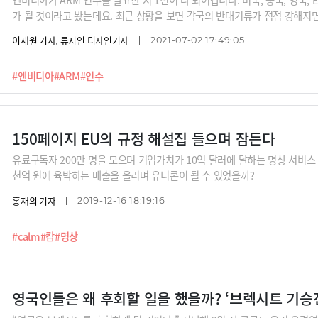
가 될 것이라고 봤는데요. 최근 상황을 보면 각국의 반대기류가 점점 강해지면
망이 많습니다. 인수 성사 가능성도 10%, 혹은 불발될 것이라는 보도도 나오
이재원 기자, 류지인 디자인기자
2021-07-02 17:49:05
는 무엇인지, 불발됐을 때 엔비디아에 어떤 타격이 있을지 정리합니다.
#엔비디아
#ARM
#인수
150페이지 EU의 규정 해설집 들으며 잠든다
유료구독자 200만 명을 모으며 기업가치가 10억 달러에 달하는 명상 서비스 ‘캄
천억 원에 육박하는 매출을 올리며 유니콘이 될 수 있었을까?
홍재의 기자
2019-12-16 18:19:16
#calm
#캄
#명상
영국인들은 왜 후회할 일을 했을까? ‘브렉시트 기승