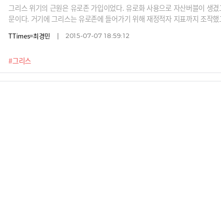
그리스 위기의 근원은 유로존 가입이었다. 유로화 사용으로 자산버블이 생겼고
문이다. 거기에 그리스는 유로존에 들어가기 위해 재정적자 지표까지 조작했고
룸버그
TTimes=최경민
2015-07-07 18:59:12
#그리스
유럽이 지금 이 남자를 겁내는 이유
알렉시스 치프라스가 이끄는 그리스 급진좌파연합이 오는 25일 그리스 총선에
금융을 받은 그리스가 EU 탈퇴를 무기로 빚 탕감과 긴축 축소를 요구할 것으
/사진=플리커
최경민
2015-01-08 18:39:46