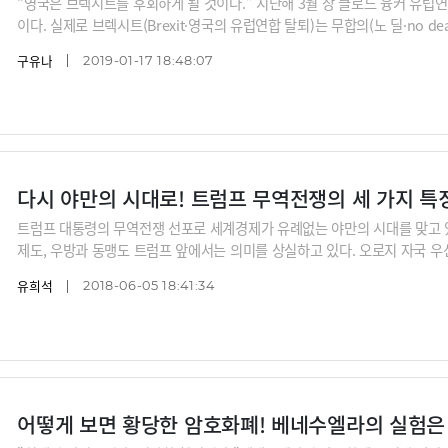
“영국은 브렉시트를 후회하게 될 것이다.” 지난해 3월 장 클로드 융커 유럽
이다. 실제로 브렉시트(Brexit·영국의 유럽연합 탈퇴)는 무합의(노 딜·no d
있다. 15일(현지시간) 영국 하원이 브렉시트 합의안을 부결시키면서다. 영국
구유나
2019-01-17 18:48:07
지난해 8월 기준 브렉시트 반대 여론은 46%로 찬성을 4%포인트 앞섰다. 영
로 다가온 지금,
다시 야만의 시대로! 트럼프 무역전쟁의 세 가지 특
트럼프 대통령의 무역전쟁 선포로 세계경제가 유례없는 야만의 시대를 맞고 있
제도, 우방과 동맹도 트럼프 앞에서는 의미를 상실하고 있다. 오로지 자국 
한마디로 무차별적이다. 수십 년 전 제정돼 이미 사문화된 조항을 끄집어내 
유희석
2018-06-05 18:41:34
도하던 다자간 무역체제도 흔들어버린다. 세계패권을 다투는 중국뿐 아니라 
다. 세계적 공황이 발생할 수 있다는 경고
어떻게 보면 황당한 암호화폐! 베네수엘라의 실험은