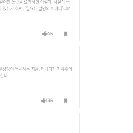
벌어진 논란을 요약하면 이렇다. 사실상 국
있는가 하면, '필요는 발명의 어머니'라며
수엘라는 2017년 12월 '페트로'(Petr
부터 사전판매가 시작된다.베네수엘라 당국은
45
극우정당이 득세하는 지금, 캐나다가 자유주의
한다.
135