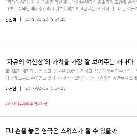
"희대의 사기극이냐, 기발한 혁신이냐."베네수엘라의 암호화폐 도입에 앞서 
가부도 상태인 베네수엘라가 암호화폐를 발행한다는 게 말이 되느냐는 이들이 
절실함에서 비롯된 극적인 실험의 성공 가능성을 기대하는 이들도 적지 않다.베네
김신회
2018-02-20 18:54:22
o)라는 이름의 암호화폐를 발행할 계획이라고 밝혔고 2월20일(현지시간)
암호화폐 사전판매와 관련한 구체적인 정보를 공개하지
‘자유의 여신상’의 가치를 가장 잘 보여주는 캐나다
트럼프가 세계와 담을 쌓고, 영국은 EU를 탈퇴하고, 유럽에서는 민족주의 
최후의 보루로 주목받고 있다. 캐나다가 보여준 관용과 개방의 장면들을 소개
이해진
2017-02-06 19:57:25
#캐나다
#자유주의
#미국
EU 손을 놓은 영국은 스위스가 될 수 있을까