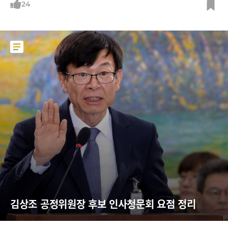
는 인구가 연평균 11.5%씩 늘고 있다”며 “가까운 미래에 미국의 주요 스
24
포츠로 자리 잡을 수 있을 것”이라고 보도했다.피클볼이 처음 생겨난 것은
1965년이다. 미국 하원의원 조엘 프리처드가 지인들과 여름 휴가를 보내
던 중 발명했는데 반려견 이름(피클스)를 따서 명명했다.마이크로소프트
창업자 빌 게이츠가 대표적인 피클볼 애호가로 꼽힌다. 게이츠는 자신의
유튜브 채널에서 “피클볼이 등장한 지 50년이 지난 지금에야 인기를 얻고
있다는 사실이 놀랍다”고 말하기도 했다.최근에는 레오나르도 디카프리
오, 엠마 왓슨, 셀레나 고메즈 등 할리우드 배우와 마이클 펠프스, 톰 브래
디, 세레나 윌리엄스,
김상조 공정위원장 후보 인사청문회 요점 정리