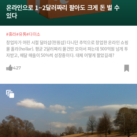
온라인으로 1~2달러짜리 팔아도 크게 돈 벌 수 
있다
#홀라
#유통
#다이소
창업자가 어린 시절 달러샵(천원샵) 다니던 추억으로 창업한 온라인 쇼핑
몰 홀라(hollar). 평균 2달러짜리 물건만 모아서 파는데 500억원 넘게 투
자받고, 매달 매출이 50%씩 성장중이다. 대체 어떻게 팔았길래?
427