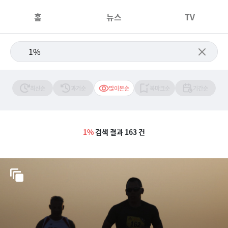
홈
뉴스
TV
최신순
과거순
많이본순
북마크순
기간순
1%
검색 결과 163 건