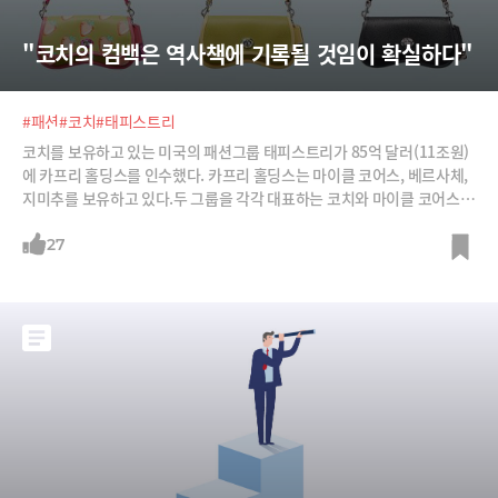
"코치의 컴백은 역사책에 기록될 것임이 확실하다"
#패션
#코치
#태피스트리
코치를 보유하고 있는 미국의 패션그룹 태피스트리가 85억 달러(11조원)
에 카프리 홀딩스를 인수했다. 카프리 홀딩스는 마이클 코어스, 베르사체,
지미추를 보유하고 있다.두 그룹을 각각 대표하는 코치와 마이클 코어스는
2010년대 초반까지 미국에서 10년 이상 '핸드백 전쟁'을 벌여왔던 라이벌
이다. 그러면서 비슷한 전철을 밟아왔다.① 한때는 명품 대접을 받다가 상
27
장 이후 매스티지(Masstige, Mass + Prestige, 대중적인 명품) 브랜드로
전략을 전환했다.② 단기수익에 대한 압박에 잦은 할인 행사를 펼치다 오
히려 명품 이미지에 타격을 받았다.③ 엄마들이 드는 중저가 가방이라는
인식 때문에 젊은 소비자들의 외면을 받았다.그런데 현재 두 브랜드의 상
황은 정반대다. 2023년 1분기 마이클 코어스의 매출은 전년 대비 10.9%
감소한 9억1000만달러인 반면 코치는 7% 증가한 11억4000만달러.특히
마이클 코어스는 여전히 외면받고 있지만 Y2K(2000년대) 유행을 등에 업