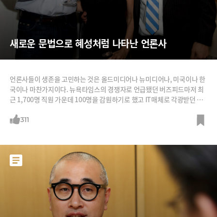
새로운 문법으로 혜성처럼 나타난 언론사
언론사들이 생존을 고민하는 것은 올드미디어나 뉴미디어나, 미국이나 한
국이나 마찬가지이다. 뉴욕타임스의 경쟁자로 언급됐던 버즈피드마저 최
근 1,700명 직원 가운데 100명을 감원하기로 했고 IT매체로 각광받던 매
셔블은 2016년 기업가치 2억5천만 달러(약 2,732억원)의 5분의1인 5천
만 달러(약 546억원)에 최근 매각됐다. 이런 가운데 최근 혜성처럼 등장한
311
뉴스 미디어가 있다. 2016년 창업해 꼭 1년이 된 악시오스(Axios). 만 1년
밖에 안됐는데 성장세가 엄청나다.악시오스는 정치전문지 폴리티코(Polit
ico