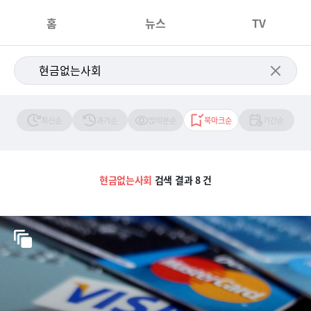
홈
뉴스
TV
최신순
과거순
많이본순
북마크순
기간순
현금없는사회
검색 결과 8 건