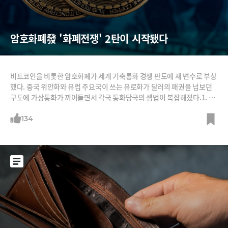
암호화폐發 '화폐전쟁' 2탄이 시작됐다
비트코인을 비롯한 암호화폐가 세계 기축통화 경쟁 판도에 새 변수로 부상
했다. 중국 위안화와 유럽 주요국이 쓰는 유로화가 달러의 패권을 넘보던
구도에 가상통화가 끼어들면서 각국 통화당국의 셈법이 복잡해졌다.1. 암
호화폐 부상에 달러·유로·위안 '화폐전쟁' 새 국면지금까지 세계 기축통
화 위상을 둘러싼 '화폐전쟁'은 패권을 쥐고 있던 달러와 이에 도전한 위안,
134
유로화의 싸움이었다. 후발주자인 중국의 공세가 특히 돋보였다. 덕분에
위안화는 2016년 국제통화기금(IMF) 준비통화인 특별인출권(SDR)의 5
번째 구성통화가