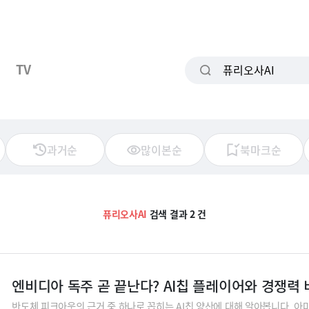
TV
과거순
많이본순
북마크순
퓨리오사AI
검색 결과 2 건
엔비디아 독주 곧 끝난다? AI칩 플레이어와 경쟁력
반도체 피크아웃의 근거 중 하나로 꼽히는 AI칩 양산에 대해 알아봅니다. 아