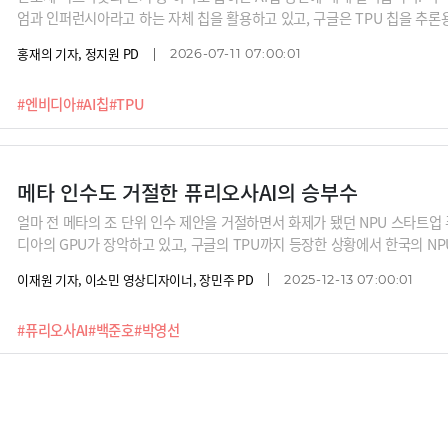
엄과 인퍼런시아라고 하는 자체 칩을 활용하고 있고, 구글은 TPU 칩을 추
기로 했죠. 마이크로소프트, 메타, 테슬라도 자체 AI칩을 사용하고 있거나 
홍재의 기자, 정지원 PD
2026-07-11 07:00:01
스닥 상장을 완료한 세레브라스를 비롯해 국내외 스타트업들이 판매처를 확보하
엔비디아를 비롯한 반도체 산업에 미치는 영향은 어느정도일까요? 심재석 
#엔비디아
#AI칩
#TPU
창업자와 함께 알아봅니다.
메타 인수도 거절한 퓨리오사AI의 승부수
얼마 전 메타의 조 단위 인수 제안을 거절하면서 화제가 됐던 NPU 스타트업 퓨
디아의 GPU가 장악하고 있고, 구글의 TPU까지 등장한 상황에서 한국의 N
요? 그 답은 특정 모델에서 만큼은 더 나은 효율을 보여주는 하드웨어 기술과
이재원 기자, 이소민 영상디자이너, 장민주 PD
2025-12-13 07:00:01
니다. '박영선의 테크 토크' 두 번째 순서로 NPU 양산에 돌입하며 승부수를
다.
#퓨리오사AI
#백준호
#박영선