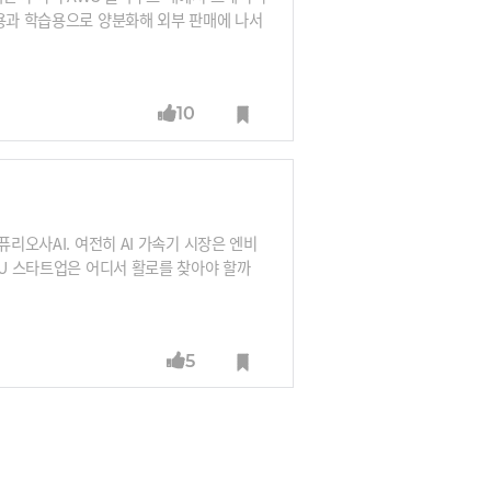
론용과 학습용으로 양분화해 외부 판매에 나서
사용할 계획을 밝혔습니다. 스타트업에서도 나
고 양산에 나서고 있습니다. AI칩 붐이
바이라인네트워크 대표, 최용식 아웃스탠딩
10
리오사AI. 여전히 AI 가속기 시장은 엔비
PU 스타트업은 어디서 활로를 찾아야 할까
, 활용도를 높이는 풀스택 솔루션이라고 합
 던지는 퓨리오사AI 백준호 대표를 만나봅니
5