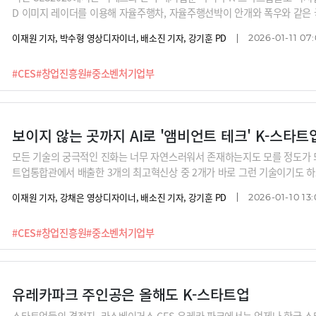
D 이미지 레이더를 이용해 자율주행차, 자율주행선박이 안개와 폭우와 같은 
플리케이션으로 최고혁신상을 수상한 ‘딥퓨전에이아이’, AI가 전기차에서 
이재원 기자, 박수형 영상디자이너, 배소진 기자, 강기훈 PD
2026-01-11 07:
물을 분사해 화재을 진압할 수 있도록 한 ‘더키퍼’, 전기차 내부의 전류파형을
를 감지하고 사고를 막아주는 ‘메타모빌리티’, 화물차 등의 운행기록 장치 등
#CES
#창업진흥원
#중소벤처기업부
들에게 어떻게 대처해야 하는지 의사결정까지 해주는 에이전트를 만든 ‘글렉’
상징후를 조기에 탐지해 불량의 원인을 분석해주는 ‘에이아이비즈’, 위성데
산량을 예측해주는 ‘새팜’, AI 모델을 가전, 자동차 등 에지디바이스에서
보이지 않는 곳까지 AI로 '앰비언트 테크' K-스타트
모든 기술의 궁극적인 진화는 너무 자연스러워서 존재하는지도 모를 정도가 되는 
트업통합관에서 배출한 3개의 최고혁신상 중 2개가 바로 그런 기술이기도 하죠
컴패니언이 탑재된 헤드셋 'Zone HSS1'으로 최고 혁신상을 수상한 '시티파
이재원 기자, 강채은 영상디자이너, 배소진 기자, 강기훈 PD
2026-01-10 13:
신개념 스마트 헤드폰 '페리스피어'로 역시 최고혁신상을 수상한 '긱스로프트
만들어 버리는 기술을 선보인 '커먼링크', 로봇과 운동기구를 결합한 스마트 운
#CES
#창업진흥원
#중소벤처기업부
배양 기술로 공기 정화 기술을 만든 '포네이처스', 친구와 대화하듯 탐색할 수 
'바카티오', 한국의 온돌을 미국 시장에 전파하고 있는 '오들리 리얼리티' 등 
유레카파크 주인공은 올해도 K-스타트업
스타트업들의 격전지, 라스베이거스 CES 유레카 파크에서는 언제나 한국 