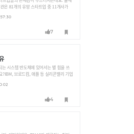
관은 81개의 유망 스타트업 중 11개사가
목할 점은 단순히 우수 스타트업만 홍보한
:57:30
다는 점입니다. K-창업생태계 홍보를 위해
있는 K-스타트업통합관 현장을 생생하게 담았
7
유
 되는 시스템 반도체에 있어서는 별 힘을 쓰
IBM, 브로드컴, 애플 등 실리콘밸리 기업
해도, 시스템에서 어려웠던 이유에 대해 '최
0:02
처럼 둘의 특성이 완전히 다르기 때문이죠.
 스타트업 딥엑스는 어떤 전략을 펼치고 있
4
가기 위한 반도체 산업 진단과 제언, 박영선
에게 들어봅니다.