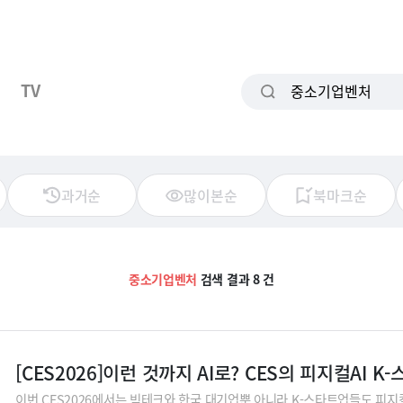
TV
과거순
많이본순
북마크순
중소기업벤처
검색 결과 8 건
[CES2026]이런 것까지 AI로? CES의 피지컬AI K
이번 CES2026에서는 빅테크와 한국 대기업뿐 아니라 K-스타트업들도 피지컬A