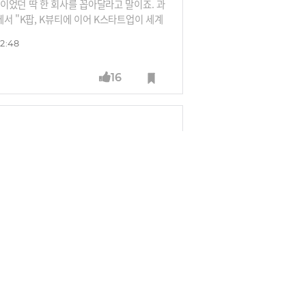
이었던 딱 한 회사를 꼽아달라고 말이죠. 과
서 "K팝, K뷰티에 이어 K스타트업이 세계
요?" 이 장관의 CES 소감을 들어보시죠.
2:48
16
산되고 있다. 특히 박 교수의 창조과학회
신들의 비판이 쏟아지고 있다.
55