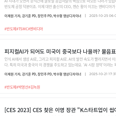
AI 시대가 오면서 순식간에 글로벌 공급사슬의 핵심으로 떠오른 나라가 있습니
반도체 공정 덕분이죠. 이제 대만 출신의 CEO, 젠슨 황이 이끄는 엔비디아가
바로 AI 자체를 만들어내는 ‘AI 파운드리’, ‘AI 팩토리’를 대만에 만들어 
이재원 기자, 강기훈 PD, 장민주 PD, 박수형 영상디자이너
2025-10-25 06:
젠슨 황은 대체 어떤 생각을 갖고 있는지. 그리고 또다른 반도체 강국 일본은 
계는 어디서 터닝 포인트를 마련할 수 있을지. 박영선 전 중소벤처기업부 장관
#반도체
#TSMC
#엔비디아
녹원 대표에게 들어봅니다.
피지컬AI가 되어도 미국이 중국보다 나을까? 물음표
인식 AI에서 생성 AI로, 그리고 피지컬 AI로. AI의 발전 속도가 빨라지면
다. 특히 미국과 중국이 이 경쟁을 주도하고 있는데요. ‘AI 시장 장악’이라는
에는 큰 차이가 있습니다.미국이 자만한 사이 중국이 흉내낼 수 없는 속도로 
이재원 기자, 강기훈 PD, 장민주 PD, 박수형 영상디자이너
2025-10-21 17:3
보고 한국이 AI 3대 강국으로 자리잡기 위해 살펴봐야 할지 박영선 전 중소
업 딥엑스의 김녹원 대표에게 들어봅니다
#반도체
#박영선
#김녹원
[CES 2023] CES 찾은 이영 장관 "K스타트업이 