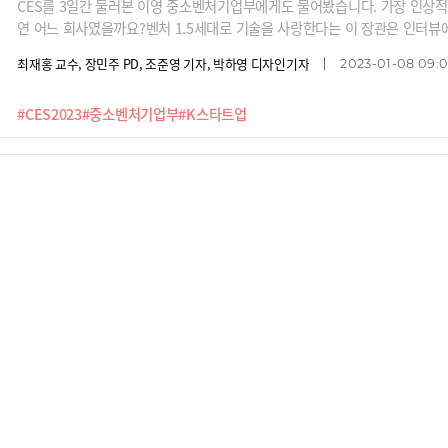
CES를 3일간 둘러본 이영 중소벤처기업부에게도 물어봤습니다. 가장 인상적
연 어느 회사였을까요?벤처 1.5세대로 기술을 사랑한다는 이 장관은 인터뷰에
적 브랜드가 되고 있다"고도 강조했습니다."혁신상, K스타업이 씹어 먹었잖아
최재홍 교수, 장민주 PD, 조준영 기자, 박하영 디자인기자
2023-01-08 09:0
#CES2023
#중소벤처기업부
#K스타트업
‘일반적인 공대생’은 생활적으로 보수라고요?
중소벤처기업부 장관으로 지명된 박성진 포항공대 교수를 둘러싸고 논란이 확
활동과 뉴라이트의 역사인식에 대한 청와대 해명에 대해 과학계와 이공계 출
이재원 기자
2017-09-05 18:19:20
#박성진
#정치
#중소기업벤처