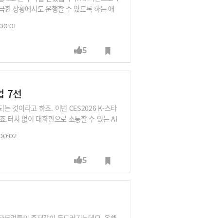
극한 상황에서도 운행할 수 있도록 하는 애
발생한 불꼿과 연기를 감지해 주차장 바닥에서
00:01
 분석해 배터리 열푹주, 급발진 등 이상징후
을 AI로 분석해 이상징후를 감지하고 운전자
5
, 반도체 공정 등 제조현장에서 발생하는 이
이터로 작물 상태를 실시간으로 진단하고 생
업 7선
것이라고 하죠. 이번 CES2026 K-스타
.터치 없이 대화만으로 소통할 수 있는 AI
이브', XR 디바이스와 헤드폰의 장점만 합친
00:02
', 센서 하나로 어떤 표면이든 터치패드로
동 머신을 만든 '휴머닉스', AI와 미세조류
5
있는 AI 지도 '플레이스 리스트'를 선보인
총 7개 기업을 소개합니다.
스타트업들의 존재감이 두드러지는데요. 올해