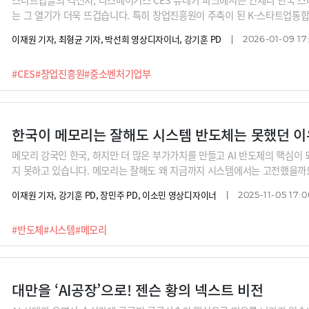
는 그 열기가 더욱 뜨겁습니다. 특히 창업진흥원이 주축이 된 K-스타트업통합
혁신상을, 그 중 3개사는 최고혁신상을 수상하는 성과를 이뤘습니다.올해 주
이재원 기자, 최형균 기자, 박선희 영상디자이너, 강기훈 PD
2026-01-09 17
것이 아니라 참여 기업들의 경쟁력 강화를 위한 다각적인 지원을 크게 확대했
서도 적극적으로 나섰죠. 전세계에 우리 스타트업들을 알리는 데 앞장서고 
#CES
#창업진흥원
#중소벤처기업부
습니다.
한국이 메모리는 잘해도 시스템 반도체는 못했던 이
메모리 강국인 한국, 하지만 더 많은 부가가치를 만들고 AI 반도체의 핵심이
지 못하고 있습니다. 메모리는 잘해도 왜 지금까지 시스템에서는 고전했을까요?
에서 시스템 반도체 설계를 맡았던 김녹원 딥엑스 대표는 한국이 메모리는 잘
이재원 기자, 강기훈 PD, 장민주 PD, 이소민 영상디자이너
2025-11-05 17:0
선을 다하기 때문'이라고 진단합니다. 마치 베토벤의 음악과 모차르트의 음악
이런 격차와 어려움에도 온디바이스 AI 시장에 도전하고 있는 시스템 반도체
#반도체
#시스템
#메모리
을까요. 그리고 세계 시장에서 어떤 평가를 받고 있을까요?AI 3대 강국으로 
전 중소벤처기업부 장관과 온디바이스 AI 반도체 기업 딥엑스의 김녹원 대표
대만을 ‘AI공장’으로! 젠슨 황의 넥스트 비전